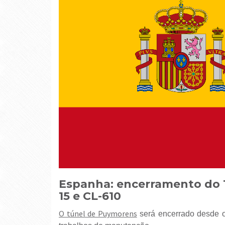
Espanha: encerramento do T
15 e CL-610
O túnel de Puymorens
será encerrado desde o 