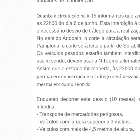
trabalhos de manutenção.
Quanto à circulação na A-15
informamos que a m
as 22h00 do dia 6 de junho. Esta interdição à 
o necessário desvio de tráfego para a realizaç
No sentido Andoain, o corte à circulação será
Pamplona, o corte será feito a partir de Sorabil
Os veículos pesados ​​estarão também interdit
assim sendo, devem usar a N-I como alternativ
Assim que a estrada for reaberta, às 22h00 d
permanecer encerrada e o tráfego será desviado
mesma em duplo sentido.
Enquanto decorrer este desvio (10 meses), a
interdita:
- Transporte de mercadorias perigosas.
- Veículos com largura superior a 3 metros.
- Veículos com mais de 4,5 metros de altura.