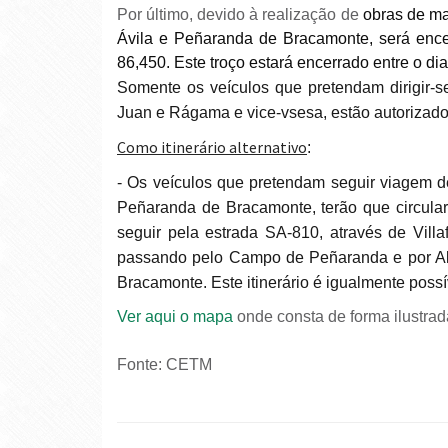
Por último, devido à realização de
obras de m
Ávila e Peñaranda de Bracamonte, será ence
86,450. Este troço estará encerrado entre o dia
Somente os veículos que pretendam dirigir-se desde Peñaranda de Bracamonte a Paradina de San
Juan e Rágama e vice-vsesa, estão autorizados
Como itinerário alternativo
:
- Os veículos que pretendam seguir viagem desde além do limite da província de Ávila em direção a
Peñaranda de Bracamonte, terão que circular
seguir pela estrada SA-810, através de Vill
passando pelo Campo de Peñaranda e por Al
Bracamonte. Este itinerário é igualmente possí
Ver aqui o mapa
onde consta de forma ilustrada 
Fonte: CETM