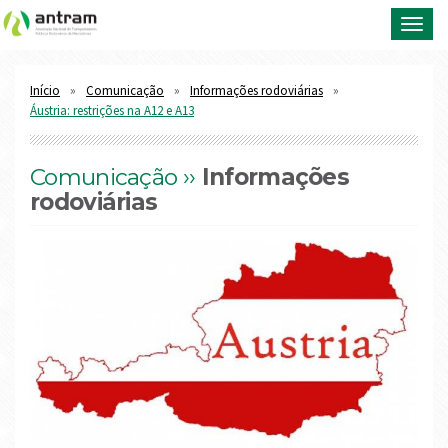
Toggl
navig
Início
Comunicação
Informações rodoviárias
Áustria: restrições na A12 e A13
Comunicação ››
Informações
rodoviárias