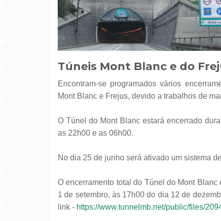
Túneis Mont Blanc e do Fre
Encontram-se programados vários encerramentos noturnos e restrições à circulação nos túneis do
Mont Blanc e Frejus, devido a trabalhos de ma
O Túnel do Mont Blanc estará encerrado durant
as 22h00 e as 06h00.
No dia 25 de junho será ativado um sistema de
O encerramento total do Túnel do Mont Blanc 
1 de setembro, às 17h00 do dia 12 de dezemb
link -
https://www.tunnelmb.net/public/files/2