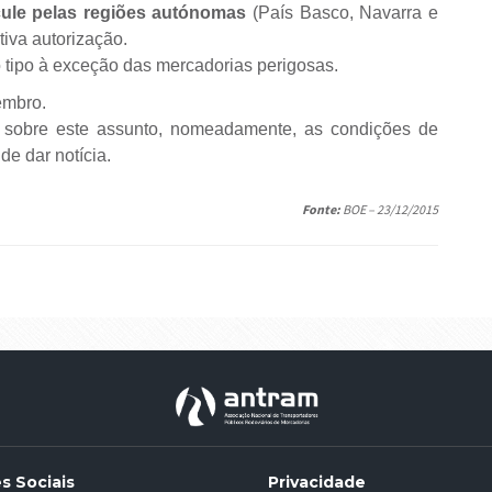
cule pelas regiões autónomas
(País Basco, Navarra e
tiva autorização.
o tipo à exceção das mercadorias perigosas.
embro.
 sobre este assunto, nomeadamente, as condições de
e dar notícia.
Fonte:
BOE – 23/12/2015
es Sociais
Privacidade