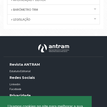
» BARÓMETRO TRM
» LEGISLAÇÃO
Revista ANTRAM
Estatuto Editorial
Redes Sociais
Linkedin
Facebook
Privacidade
Política de privacidade
Usamos cookies no site para melhorar a sua
Uso de cookies