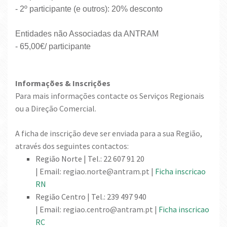
- 2º participante (e outros): 20% desconto
Entidades não Associadas da ANTRAM
- 65,00€/ participante
Informações & Inscrições
P
ara mais informações contacte os Serviços Regionais
ou a Direção Comercial.
A ficha de inscrição deve ser enviada para a sua Região,
através dos seguintes c
ontactos:
Região Norte | Tel.: 22 607 91 20
| Email:
regiao.norte@antram.pt |
Ficha inscricao
RN
Região Centro | Tel.: 239 497 940
| Email:
regiao.centro@antram.pt |
Ficha inscricao
RC