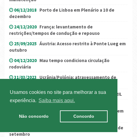
06/12/2018
Porto de Lisboa em Plenário a 10 de
dezembro
24/12/2020
França: levantamento de
restrições/tempos de condução e repouso
25/09/2025
Áustria: Acesso restrito à Ponte Lueg em
outubro
04/12/2020
Mau tempo condiciona circulação
rodoviária
31/03/2023
Ucrânia/Polónia: atravessamento de
fronteira
Usamos cookies no site para melhorar a sua
08/08/2025
Trabalhos de manutenção no IC17/CRIL
experiência.
Saiba mais aqui.
27/08/2024
Reino Unido: Atualização das
notificações de trânsito SPS para produtos de origem
Não concordo
Concordo
animal
16/09/2025
Itália: greve nacional nos dias 19 e 22 de
setembro