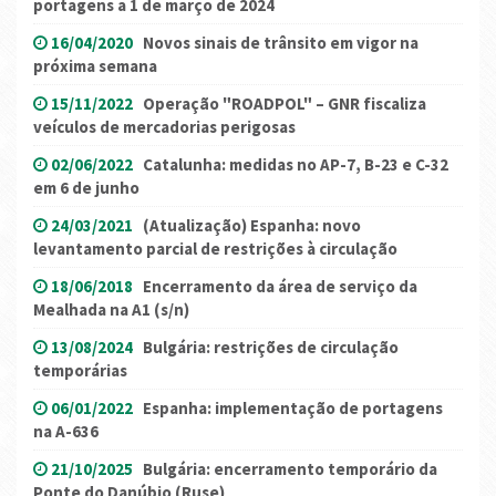
portagens a 1 de março de 2024
16/04/2020
Novos sinais de trânsito em vigor na
próxima semana
15/11/2022
Operação "ROADPOL" – GNR fiscaliza
veículos de mercadorias perigosas
02/06/2022
Catalunha: medidas no AP-7, B-23 e C-32
em 6 de junho
24/03/2021
(Atualização) Espanha: novo
levantamento parcial de restrições à circulação
18/06/2018
Encerramento da área de serviço da
Mealhada na A1 (s/n)
13/08/2024
Bulgária: restrições de circulação
temporárias
06/01/2022
Espanha: implementação de portagens
na A-636
21/10/2025
Bulgária: encerramento temporário da
Ponte do Danúbio (Ruse)