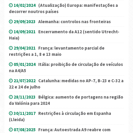
16/02/2024
(Atualização) Europa: manifestações a
decorrer noutros países
29/09/2023
Alemanha: controlos nas fronteiras
16/09/2021
Encerramento da A12 (sentido Utrecht-
Haia)
29/04/2021
França: levantamento parcial de
restrições a 1, 8 e 13 maio
05/01/2024
Itália: proibição de circulação de veículos
na A4/A5
21/07/2022
Catalunha: medidas no AP-7, B-23 e C-32 a
22 e 24 de julho
28/11/2023
Bélgica: aumento de portagens na região
da Valónia para 2024
30/11/2017
Restrições à circulação em Espanha
(Lleida)
07/08/2025
França: Autoestrada A9 reabre com