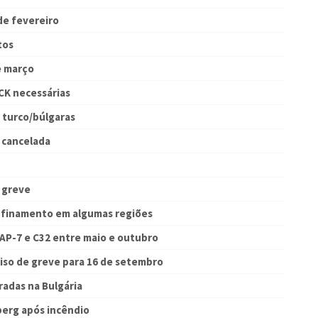
de fevereiro
tos
e março
CK necessárias
 turco/búlgaras
o cancelada
 greve
nfinamento em algumas regiões
AP-7 e C32 entre maio e outubro
viso de greve para 16 de setembro
radas na Bulgária
erg após incêndio