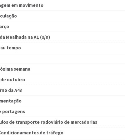
esagem em movimento
rculação
arço
da Mealhada na A1 (s/n)
 mau tempo
róxima semana
3 de outubro
rno da A43
cumentação
de portagens
ículos de transporte rodoviário de mercadorias
 Condicionamentos de tráfego