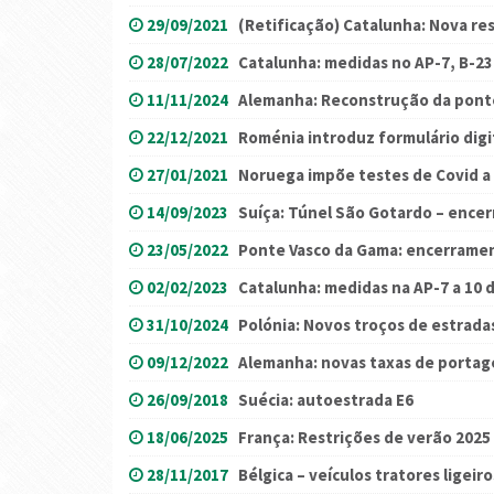
29/09/2021
(Retificação) Catalunha: Nova re
28/07/2022
Catalunha: medidas no AP-7, B-23 
11/11/2024
Alemanha: Reconstrução da pont
22/12/2021
Roménia introduz formulário digi
27/01/2021
Noruega impõe testes de Covid a
14/09/2023
Suíça: Túnel São Gotardo – ence
23/05/2022
Ponte Vasco da Gama: encerrame
02/02/2023
Catalunha: medidas na AP-7 a 10 
31/10/2024
Polónia: Novos troços de estrad
09/12/2022
Alemanha: novas taxas de portag
26/09/2018
Suécia: autoestrada E6
18/06/2025
França: Restrições de verão 2025
28/11/2017
Bélgica – veículos tratores ligeiro