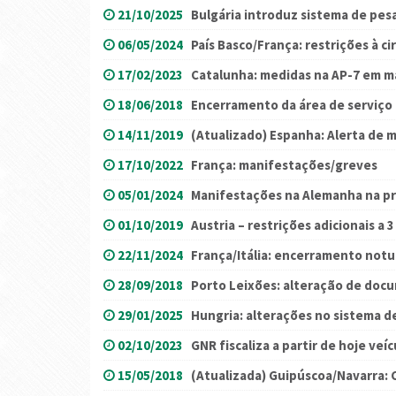
21/10/2025
Bulgária introduz sistema de p
06/05/2024
País Basco/França: restrições à ci
17/02/2023
Catalunha: medidas na AP-7 em m
18/06/2018
Encerramento da área de serviço 
14/11/2019
(Atualizado) Espanha: Alerta de
17/10/2022
França: manifestações/greves
05/01/2024
Manifestações na Alemanha na p
01/10/2019
Austria – restrições adicionais a 
22/11/2024
França/Itália: encerramento notu
28/09/2018
Porto Leixões: alteração de do
29/01/2025
Hungria: alterações no sistema 
02/10/2023
GNR fiscaliza a partir de hoje ve
15/05/2018
(Atualizada) Guipúscoa/Navarra: