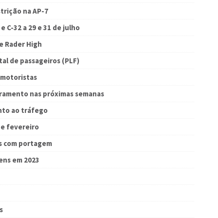
strição na AP-7
e C-32 a 29 e 31 de julho
e Rader High
tal de passageiros (PLF)
 motoristas
rramento nas próximas semanas
nto ao tráfego
de fevereiro
as com portagem
ens em 2023
s