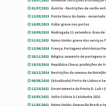
29/07/2021
Roménia: restrições à circulação 
01/07/2021
Áustria - Restrições de verão ent
12/09/2019
Ponte Vasco da Gama - encerrada
16/05/2019
Itália: greve nos portos
10/09/2018
Madrugada 11 setembro: Área de 
31/01/2023
Reino Unido: greve dos serviços f
12/06/2024
França: Portagens eletrónicas Pa
28/11/2023
Bélgica: aumento de portagens na
19/10/2018
República Checa: proibições de t
20/12/2024
Restrições da semana de Natal/A
06/08/2020
(Atualizado) Porto de Lisboa e S
12/10/2021
Encerramento da Ponte D. Luís I (
18/03/2021
Volta Ciclista à Catalunha 2021
11/03/2021
Reino Unido: Operação Brock e te