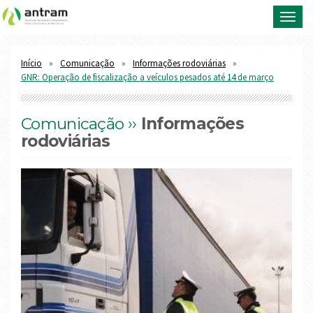
Toggl
navig
Início
Comunicação
Informações rodoviárias
GNR: Operação de fiscalização a veículos pesados até 14 de março
Comunicação ››
Informações
rodoviárias