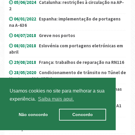
05/06/2024
Catalunha: restrições à circulação na AP-
2
06/01/2022
Espanha: implementação de portagens
na A-636
04/07/2018
Greve nos portos
08/03/2018
Eslovénia com portagens eletrónicas em
abril
29/08/2018
França: trabalhos de reparação na RN116
28/05/2020
Condicionamento de trânsito no Túnel de
Montemor (A9-CREL)
15/06/2020
Catalunha repõe restrições em algumas
Usamos cookies no site para melhorar a sua
estradas
experiência.
Saiba mais aqui.
12/06/2026
Suíça: Encerramento da autoestrada A1
em direção a Bardonnex durante a cimeira do G7
Não concordo
Concordo
03/11/2020
Alemanha: levantamento parcial de
restrições