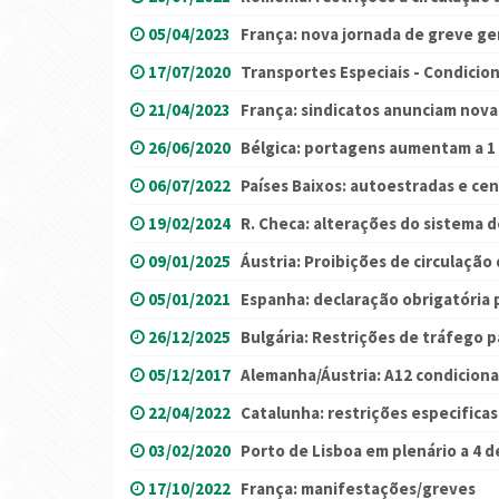
05/04/2023
França: nova jornada de greve ger
17/07/2020
Transportes Especiais - Condicio
21/04/2023
França: sindicatos anunciam nova
26/06/2020
Bélgica: portagens aumentam a 1 
06/07/2022
Países Baixos: autoestradas e ce
19/02/2024
R. Checa: alterações do sistema 
09/01/2025
Áustria: Proibições de circulaçã
05/01/2021
Espanha: declaração obrigatória 
26/12/2025
Bulgária: Restrições de tráfego 
05/12/2017
Alemanha/Áustria: A12 condicion
22/04/2022
Catalunha: restrições especificas 
03/02/2020
Porto de Lisboa em plenário a 4 d
17/10/2022
França: manifestações/greves