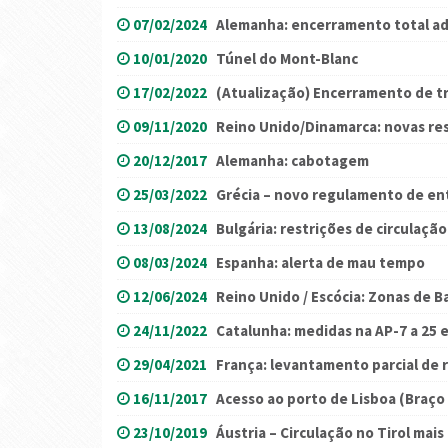
07/02/2024
Alemanha: encerramento total adi
10/01/2020
Túnel do Mont-Blanc
17/02/2022
(Atualização) Encerramento de t
09/11/2020
Reino Unido/Dinamarca: novas re
20/12/2017
Alemanha: cabotagem
25/03/2022
Grécia – novo regulamento de en
13/08/2024
Bulgária: restrições de circulaçã
08/03/2024
Espanha: alerta de mau tempo
12/06/2024
Reino Unido / Escócia: Zonas de B
24/11/2022
Catalunha: medidas na AP-7 a 25 
29/04/2021
França: levantamento parcial de r
16/11/2017
Acesso ao porto de Lisboa (Braço
23/10/2019
Áustria – Circulação no Tirol mai