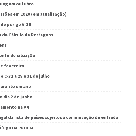
 Lueg em outubro
issões em 2020 (em atualização)
 de perigo V-16
a de Cálculo de Portagens
gens
onto de situação
de fevereiro
e C-32 a 29 e 31 de julho
 durante um ano
 o dia 2 de junho
onamento na A4
ugal da lista de países sujeitos a comunicação de entrada
ráfego na europa