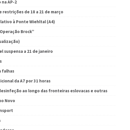
o na AP-2
 restrições de 18 a 21 de março
ativo à Ponte Wiehltal (A4)
 “Operação Brock”
ualização)
l suspensa a 21 de janeiro
s
 falhas
cional da A7 por 31 horas
desinfeção ao longo das fronteiras eslovacas e outras
Ano Novo
ansport
a