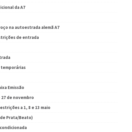
cional da A7
roço na autoestrada alemã A7
strições de entrada
trada
o temporárias
aixa Emissão
e 27 de novembro
estrições a 1, 8 e 13 maio
 de Prata/Beato)
s condicionada