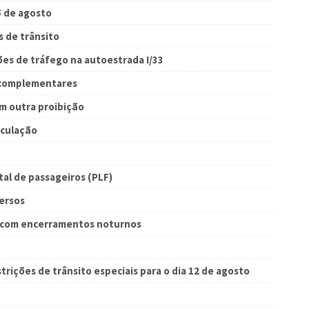
5 de agosto
s de trânsito
ões de tráfego na autoestrada I/33
o complementares
m outra proibição
rculação
tal de passageiros (PLF)
ersos
s com encerramentos noturnos
trições de trânsito especiais para o dia 12 de agosto