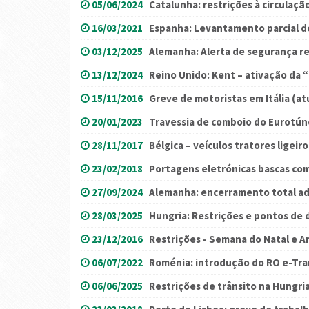
05/06/2024
Catalunha: restrições à circulaçã
16/03/2021
Espanha: Levantamento parcial de
03/12/2025
Alemanha: Alerta de segurança rel
13/12/2024
Reino Unido: Kent – ativação da
15/11/2016
Greve de motoristas em Itália (at
20/01/2023
Travessia de comboio do Eurotúne
28/11/2017
Bélgica – veículos tratores ligeiro
23/02/2018
Portagens eletrónicas bascas com
27/09/2024
Alemanha: encerramento total adi
28/03/2025
Hungria: Restrições e pontos de 
23/12/2016
Restrições - Semana do Natal e 
06/07/2022
Roménia: introdução do RO e-Tr
06/06/2025
Restrições de trânsito na Hungri