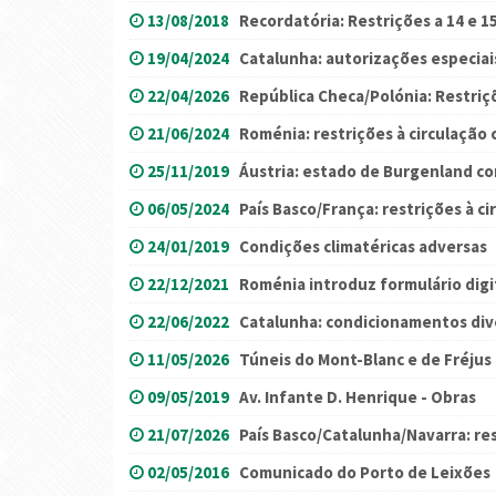
13/08/2018
Recordatória: Restrições a 14 e 1
19/04/2024
Catalunha: autorizações especiai
22/04/2026
República Checa/Polónia: Restriç
21/06/2024
Roménia: restrições à circulaçã
25/11/2019
Áustria: estado de Burgenland co
06/05/2024
País Basco/França: restrições à ci
24/01/2019
Condições climatéricas adversas
22/12/2021
Roménia introduz formulário digi
22/06/2022
Catalunha: condicionamentos div
11/05/2026
Túneis do Mont-Blanc e de Fréju
09/05/2019
Av. Infante D. Henrique - Obras
21/07/2026
País Basco/Catalunha/Navarra: res
02/05/2016
Comunicado do Porto de Leixões