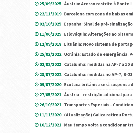
25/09/2025
Áustria: Acesso restrito à Ponte
22/11/2019
Barcelona com zona de baixas em
02/10/2025
Espanha: Sinal de pré-sinalização
11/06/2025
Eslováquia: Alterações ao Sistem
12/09/2018
Lituânia: Novo sistema de porta
25/02/2022
Ucrânia: Estado de emergência: P
02/02/2023
Catalunha: medidas na AP-7 a 10 
28/07/2022
Catalunha: medidas no AP-7, B-23 
09/07/2020
Ecotaxa britânica será suspensa
27/05/2021
Áustria – restrição adicional para
26/10/2021
Transportes Especiais - Condici
11/11/2020
(Atualização) Galiza retirou Port
10/12/2021
Mau tempo volta a condicionar t