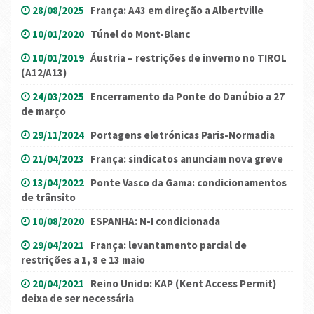
28/08/2025
França: A43 em direção a Albertville
10/01/2020
Túnel do Mont-Blanc
10/01/2019
Áustria – restrições de inverno no TIROL
(A12/A13)
24/03/2025
Encerramento da Ponte do Danúbio a 27
de março
29/11/2024
Portagens eletrónicas Paris-Normadia
21/04/2023
França: sindicatos anunciam nova greve
13/04/2022
Ponte Vasco da Gama: condicionamentos
de trânsito
10/08/2020
ESPANHA: N-I condicionada
29/04/2021
França: levantamento parcial de
restrições a 1, 8 e 13 maio
20/04/2021
Reino Unido: KAP (Kent Access Permit)
deixa de ser necessária