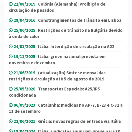
22/08/2019
Colónia (Alemanha): Proibição de
circulação de pesados
28/04/2016
Constrangimentos de trânsito em Lisboa
25/06/2025
Restrições de trânsito na Bulgária devido
à onda de calor
24/01/2025
Itália: Interdição de circulação na A22
19/11/2025
Itália: greve nacional prevista em
novembro e dezembro
21/06/2019
(atualização) Síntese mensal das
restrições à circulação até 5 de agosto de 2019
25/05/2020
Transportes Especiais: A25/IP5
condicionada
06/09/2023
Catalunha: medidas no AP-7, B-23 e C-32 a
11 de setembro
22/06/2021
Grécia: novas regras de entrada via Itália
18/04/2024
Itália: sindicatos anunciam greve para 30