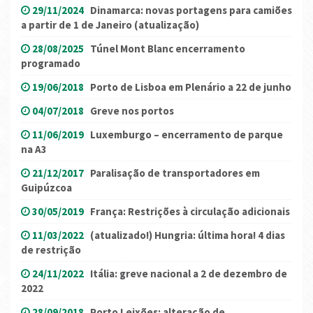
29/11/2024
Dinamarca: novas portagens para camiões
a partir de 1 de Janeiro (atualização)
28/08/2025
Túnel Mont Blanc encerramento
programado
19/06/2018
Porto de Lisboa em Plenário a 22 de junho
04/07/2018
Greve nos portos
11/06/2019
Luxemburgo – encerramento de parque
na A3
21/12/2017
Paralisação de transportadores em
Guipúzcoa
30/05/2019
França: Restrições à circulação adicionais
11/03/2022
(atualizado!) Hungria: última hora! 4 dias
de restrição
24/11/2022
Itália: greve nacional a 2 de dezembro de
2022
28/09/2018
Porto Leixões: alteração de