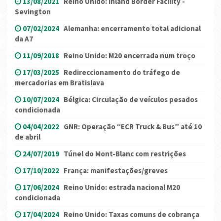
13/08/2021
Reino Unido: Inland Border Facility -
Sevington
07/02/2024
Alemanha: encerramento total adicional
da A7
11/09/2018
Reino Unido: M20 encerrada num troço
17/03/2025
Redireccionamento do tráfego de
mercadorias em Bratislava
10/07/2024
Bélgica: Circulação de veículos pesados
condicionada
04/04/2022
GNR: Operação “ECR Truck & Bus” até 10
de abril
24/07/2019
Túnel do Mont-Blanc com restrições
17/10/2022
França: manifestações/greves
17/06/2024
Reino Unido: estrada nacional M20
condicionada
17/04/2024
Reino Unido: Taxas comuns de cobrança