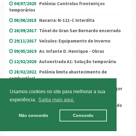
04/07/2025
Polónia: Controlos fronteiriços
temporários
08/06/2018
Navarra: N-121-C interdita
26/09/2017
Túnel do Gran San Bernardo encerrado
29/11/2017
Veículos: Equipamento de Inverno
09/05/2019
Av. Infante D. Henrique - Obras
12/02/2026
Autoestrada A1: Solução temporária
28/02/2022
Polónia limita abastecimento de
combustível
28/07/2023
Reino Unido: Ecotaxa britânica em vigor
Usamos cookies no site para melhorar a sua
desde 1 de agosto de 2023
experiência.
Saiba mais aqui.
14/12/2023
França/Itália: reabertura antecipada do
Túnel do Mont Blanc
Não concordo
Concordo
08/09/2022
Ponte Vasco da Gama condicionada a
pesados