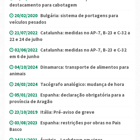
destacamento para cabotagem
20/02/2020
Bulgária: sistema de portagens para
veículos pesados
21/07/2022
Catalunha: medidas no AP-7, B-23 e C-32 a
22 e 24 de julho
02/06/2022
Catalunha: medidas no AP-7, B-23 e C-32
em 6 de junho
04/10/2024
Dinamarca: transporte de alimentos para
animais
26/03/2024
Tacógrafo analógico: mudança de hora
05/01/2021
Espanha: declaração obrigatória para a
província de Aragão
23/10/2019
Itália: Pré-aviso de greve
03/08/2023
Espanha: restrições por obras no Pais
Basco
24/11/2021
Áustria – Lockdown em vigor