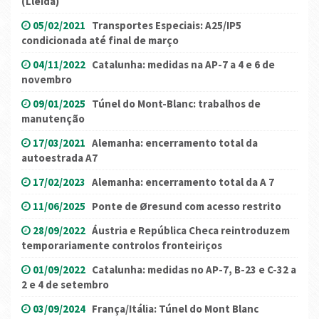
(Lleida)
05/02/2021
Transportes Especiais: A25/IP5
condicionada até final de março
04/11/2022
Catalunha: medidas na AP-7 a 4 e 6 de
novembro
09/01/2025
Túnel do Mont-Blanc: trabalhos de
manutenção
17/03/2021
Alemanha: encerramento total da
autoestrada A7
17/02/2023
Alemanha: encerramento total da A 7
11/06/2025
Ponte de Øresund com acesso restrito
28/09/2022
Áustria e República Checa reintroduzem
temporariamente controlos fronteiriços
01/09/2022
Catalunha: medidas no AP-7, B-23 e C-32 a
2 e 4 de setembro
03/09/2024
França/Itália: Túnel do Mont Blanc