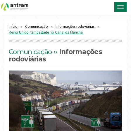
Toggl
navig
Início
Comunicação
Informações rodoviárias
Reino Unido: tempestade no Canal da Mancha
Comunicação ››
Informações
rodoviárias