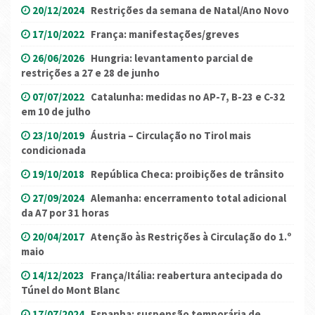
20/12/2024
Restrições da semana de Natal/Ano Novo
17/10/2022
França: manifestações/greves
26/06/2026
Hungria: levantamento parcial de
restrições a 27 e 28 de junho
07/07/2022
Catalunha: medidas no AP-7, B-23 e C-32
em 10 de julho
23/10/2019
Áustria – Circulação no Tirol mais
condicionada
19/10/2018
República Checa: proibições de trânsito
27/09/2024
Alemanha: encerramento total adicional
da A7 por 31 horas
20/04/2017
Atenção às Restrições à Circulação do 1.º
maio
14/12/2023
França/Itália: reabertura antecipada do
Túnel do Mont Blanc
17/07/2024
Espanha: suspensão temporária de