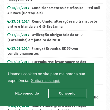
28/08/2017
Condicionamentos de trânsito - Red Bull
Air Race (Porto/Gaia)
23/01/2024
Reino Unido: alterações no transporte
entre e Irlanda e a Grã-Bretanha
12/09/2017
Utilização obrigatória da AP-7
(Catalunha) em janeiro de 2018
13/09/2024
França / Espanha: RD66 com
condicionamentos
02/05/2018
Luxemburgo: levantamento das
restrições de 8 de maio
Usamos cookies no site para melhorar a sua
07/12/2021
Município do Porto: Zonas de Acesso
Automóvel Condicionado
experiência.
Saiba mais aqui.
12/07/2018
França – 14 de julho (feriado)
Não concordo
Concordo
07/06/2021
A25/IP5 condicionada até final de junho
31/01/2023
Reino Unido: greve dos serviços