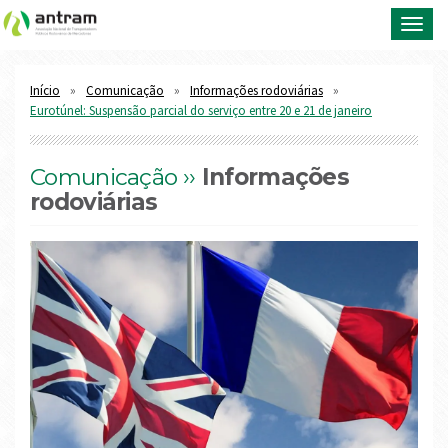
Toggl
navig
Início
Comunicação
Informações rodoviárias
Eurotúnel: Suspensão parcial do serviço entre 20 e 21 de janeiro
Comunicação ››
Informações
rodoviárias