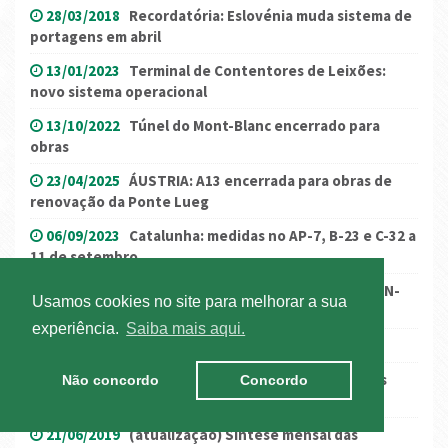
28/03/2018
Recordatória: Eslovénia muda sistema de
portagens em abril
13/01/2023
Terminal de Contentores de Leixões:
novo sistema operacional
13/10/2022
Túnel do Mont-Blanc encerrado para
obras
23/04/2025
ÁUSTRIA: A13 encerrada para obras de
renovação da Ponte Lueg
06/09/2023
Catalunha: medidas no AP-7, B-23 e C-32 a
11 de setembro
14/09/2021
França – proibição de circulação na RN-
Usamos cookies no site para melhorar a sua
125
experiência.
Saiba mais aqui.
21/06/2017
Aumento nas portagens belgas
04/03/2026
Grécia: greve nacional de operadores
Não concordo
Concordo
ferries
21/06/2019
(atualização) Síntese mensal das