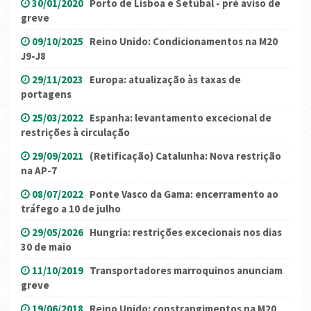
30/01/2020
Porto de Lisboa e Setúbal - pré aviso de
greve
09/10/2025
Reino Unido: Condicionamentos na M20
J9-J8
29/11/2023
Europa: atualização às taxas de
portagens
25/03/2022
Espanha: levantamento excecional de
restrições à circulação
29/09/2021
(Retificação) Catalunha: Nova restrição
na AP-7
08/07/2022
Ponte Vasco da Gama: encerramento ao
tráfego a 10 de julho
29/05/2026
Hungria: restrições excecionais nos dias
30 de maio
11/10/2019
Transportadores marroquinos anunciam
greve
19/06/2018
Reino Unido: constrangimentos na M20