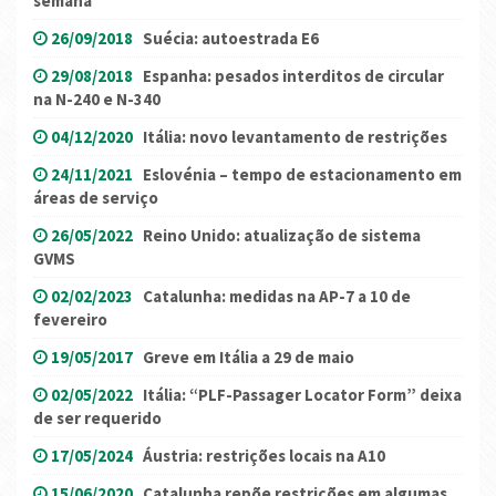
semana
26/09/2018
Suécia: autoestrada E6
29/08/2018
Espanha: pesados interditos de circular
na N-240 e N-340
04/12/2020
Itália: novo levantamento de restrições
24/11/2021
Eslovénia – tempo de estacionamento em
áreas de serviço
26/05/2022
Reino Unido: atualização de sistema
GVMS
02/02/2023
Catalunha: medidas na AP-7 a 10 de
fevereiro
19/05/2017
Greve em Itália a 29 de maio
02/05/2022
Itália: “PLF-Passager Locator Form” deixa
de ser requerido
17/05/2024
Áustria: restrições locais na A10
15/06/2020
Catalunha repõe restrições em algumas