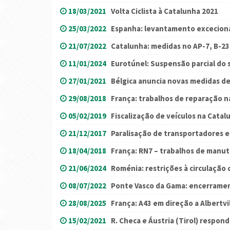
18/03/2021
Volta Ciclista à Catalunha 2021
25/03/2022
Espanha: levantamento excecional
21/07/2022
Catalunha: medidas no AP-7, B-23 
11/01/2024
Eurotúnel: Suspensão parcial do s
27/01/2021
Bélgica anuncia novas medidas de
29/08/2018
França: trabalhos de reparação 
05/02/2019
Fiscalização de veículos na Catal
21/12/2017
Paralisação de transportadores 
18/04/2018
França: RN7 – trabalhos de manu
21/06/2024
Roménia: restrições à circulaçã
08/07/2022
Ponte Vasco da Gama: encerrament
28/08/2025
França: A43 em direção a Albertvi
15/02/2021
R. Checa e Áustria (Tirol) resp