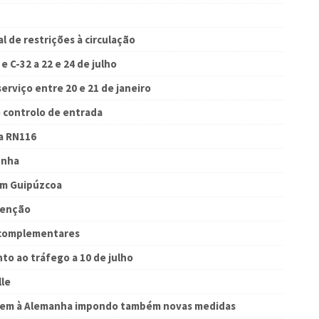
 de restrições à circulação
e C-32 a 22 e 24 de julho
erviço entre 20 e 21 de janeiro
 controlo de entrada
na RN116
unha
em Guipúzcoa
tenção
o complementares
o ao tráfego a 10 de julho
lle
ondem à Alemanha impondo também novas medidas