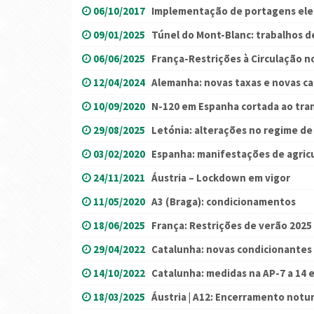
06/10/2017
Implementação de portagens ele
09/01/2025
Túnel do Mont-Blanc: trabalhos 
06/06/2025
França-Restrições à Circulação n
12/04/2024
Alemanha: novas taxas e novas ca
10/09/2020
N-120 em Espanha cortada ao tra
29/08/2025
Letónia: alterações no regime de
03/02/2020
Espanha: manifestações de agric
24/11/2021
Áustria – Lockdown em vigor
11/05/2020
A3 (Braga): condicionamentos
18/06/2025
França: Restrições de verão 2025
29/04/2022
Catalunha: novas condicionantes 
14/10/2022
Catalunha: medidas na AP-7 a 14 
18/03/2025
Áustria | A12: Encerramento notu