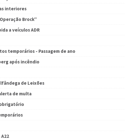
as interiores
 “Operação Brock”
ida a veículos ADR
tos temporários - Passagem de ano
erg após incêndio
Alfândega de Leixões
alerta de multa
obrigatório
temporários
a A22