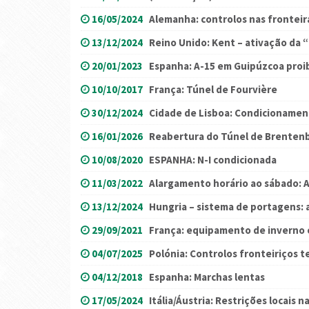
16/05/2024
Alemanha: controlos nas fronteir
13/12/2024
Reino Unido: Kent – ativação da
20/01/2023
Espanha: A-15 em Guipúzcoa proib
10/10/2017
França: Túnel de Fourvière
30/12/2024
Cidade de Lisboa: Condicionamen
16/01/2026
Reabertura do Túnel de Brentenb
10/08/2020
ESPANHA: N-I condicionada
11/03/2022
Alargamento horário ao sábado: 
13/12/2024
Hungria – sistema de portagens: 
29/09/2021
França: equipamento de inverno 
04/07/2025
Polónia: Controlos fronteiriços 
04/12/2018
Espanha: Marchas lentas
17/05/2024
Itália/Áustria: Restrições locais n