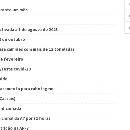
durante um mês
ativada a 1 de agosto de 2023
 9 de outubro
para camiões com mais de 12 toneladas
de fevereiro
/teste covid-19
nido
stacamento para cabotagem
Cascais)
ondicionada
cional da A7 por 31 horas
strição na AP-7