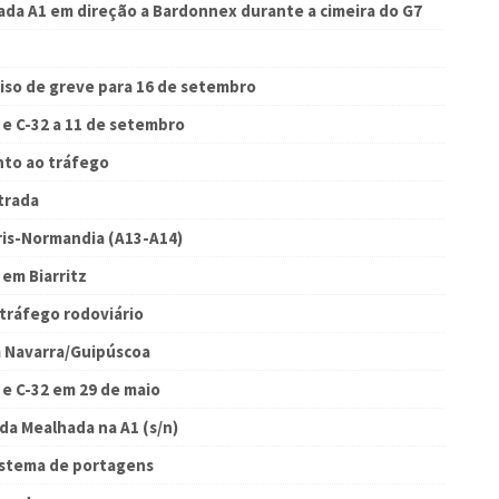
ada A1 em direção a Bardonnex durante a cimeira do G7
viso de greve para 16 de setembro
 e C-32 a 11 de setembro
nto ao tráfego
trada
ris-Normandia (A13-A14)
em Biarritz
 tráfego rodoviário
 Navarra/Guipúscoa
 e C-32 em 29 de maio
da Mealhada na A1 (s/n)
sistema de portagens