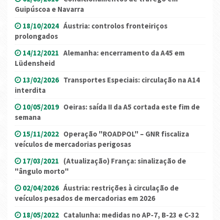
Guipúscoa e Navarra
18/10/2024
Áustria: controlos fronteiriços
prolongados
14/12/2021
Alemanha: encerramento da A45 em
Lüdensheid
13/02/2026
Transportes Especiais: circulação na A14
interdita
10/05/2019
Oeiras: saída II da A5 cortada este fim de
semana
15/11/2022
Operação "ROADPOL" – GNR fiscaliza
veículos de mercadorias perigosas
17/03/2021
(Atualização) França: sinalização de
"ângulo morto"
02/04/2026
Áustria: restrições à circulação de
veículos pesados ​​de mercadorias em 2026
18/05/2022
Catalunha: medidas no AP-7, B-23 e C-32