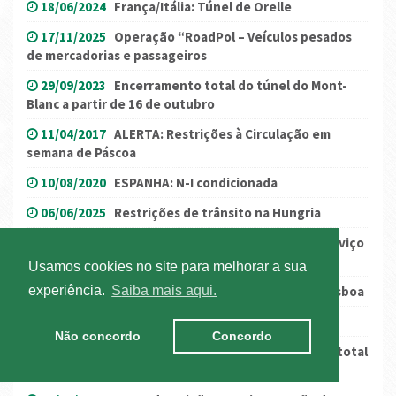
18/06/2024
França/Itália: Túnel de Orelle
17/11/2025
Operação “RoadPol – Veículos pesados
de mercadorias e passageiros
29/09/2023
Encerramento total do túnel do Mont-
Blanc a partir de 16 de outubro
11/04/2017
ALERTA: Restrições à Circulação em
semana de Páscoa
10/08/2020
ESPANHA: N-I condicionada
06/06/2025
Restrições de trânsito na Hungria
10/09/2018
Madrugada 11 setembro: Área de Serviço
de Aveiras encerrada
Usamos cookies no site para melhorar a sua
experiência.
Saiba mais aqui.
28/04/2016
Constrangimentos de trânsito em Lisboa
06/12/2017
Restrições na N-232-La Rioja
Não concordo
Concordo
29/09/2023
Túnel do Mont-Blanc: encerramento total
a partir de 16 de outubro