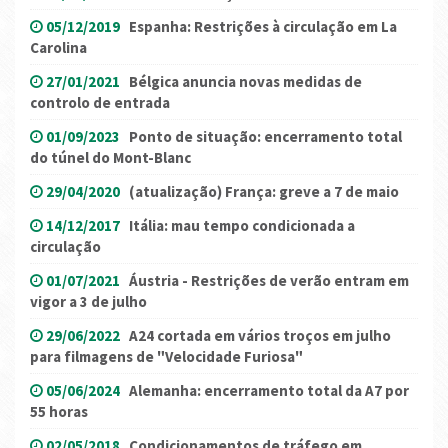
05/12/2019
Espanha: Restrições à circulação em La
Carolina
27/01/2021
Bélgica anuncia novas medidas de
controlo de entrada
01/09/2023
Ponto de situação: encerramento total
do túnel do Mont-Blanc
29/04/2020
(atualização) França: greve a 7 de maio
14/12/2017
Itália: mau tempo condicionada a
circulação
01/07/2021
Áustria - Restrições de verão entram em
vigor a 3 de julho
29/06/2022
A24 cortada em vários troços em julho
para filmagens de "Velocidade Furiosa"
05/06/2024
Alemanha: encerramento total da A7 por
55 horas
02/05/2018
Condicionamentos de tráfego em