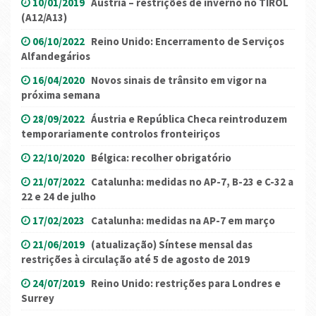
10/01/2019
Áustria – restrições de inverno no TIROL
(A12/A13)
06/10/2022
Reino Unido: Encerramento de Serviços
Alfandegários
16/04/2020
Novos sinais de trânsito em vigor na
próxima semana
28/09/2022
Áustria e República Checa reintroduzem
temporariamente controlos fronteiriços
22/10/2020
Bélgica: recolher obrigatório
21/07/2022
Catalunha: medidas no AP-7, B-23 e C-32 a
22 e 24 de julho
17/02/2023
Catalunha: medidas na AP-7 em março
21/06/2019
(atualização) Síntese mensal das
restrições à circulação até 5 de agosto de 2019
24/07/2019
Reino Unido: restrições para Londres e
Surrey