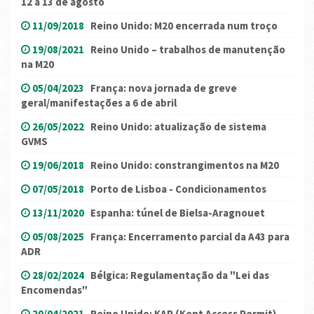
12 a 13 de agosto
11/09/2018
Reino Unido: M20 encerrada num troço
19/08/2021
Reino Unido – trabalhos de manutenção
na M20
05/04/2023
França: nova jornada de greve
geral/manifestações a 6 de abril
26/05/2022
Reino Unido: atualização de sistema
GVMS
19/06/2018
Reino Unido: constrangimentos na M20
07/05/2018
Porto de Lisboa - Condicionamentos
13/11/2020
Espanha: túnel de Bielsa-Aragnouet
05/08/2025
França: Encerramento parcial da A43 para
ADR
28/02/2024
Bélgica: Regulamentação da "Lei das
Encomendas"
20/04/2021
Reino Unido: KAP (Kent Access Permit)