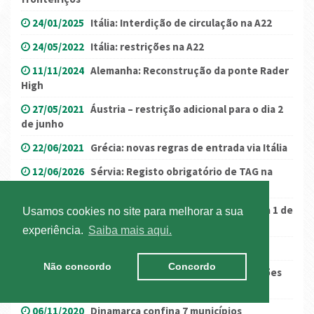
24/01/2025
Itália: Interdição de circulação na A22
24/05/2022
Itália: restrições na A22
11/11/2024
Alemanha: Reconstrução da ponte Rader
High
27/05/2021
Áustria – restrição adicional para o dia 2
de junho
22/06/2021
Grécia: novas regras de entrada via Itália
12/06/2026
Sérvia: Registo obrigatório de TAG na
plataforma Toll4All para veículos da Categoria IV
08/10/2025
Eslovénia: Portagens vão aumentar a 1 de
Usamos cookies no site para melhorar a sua
novembro
experiência.
Saiba mais aqui.
12/07/2023
Dístico do seguro automóvel
Não concordo
Concordo
13/08/2020
Espanha: A-1, AP-1 e N-1 com restrições
nos próximos dias
06/11/2020
Dinamarca confina 7 municípios