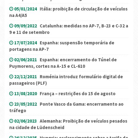
05/01/2024
Itália: proibição de circulação de veículos
na A4/A5
09/09/2022
Catalunha: medidas no AP-7, B-23 e C-32 a
9 e 11 de setembro
17/07/2024
Espanha: suspensão temporária de
portagens na AP-7
02/06/2021
Espanha: encerramento do Túnel de
Puymorens, cortes na A-15 e CL-610
22/12/2021
Roménia introduz formulário digital de
passageiros (PLF)
13/08/2020
França – restrições do 15 de agosto
23/05/2022
Ponte Vasco da Gama: encerramento ao
tráfego
02/06/2023
Alemanha: Proibição de veículos pesados
na cidade de Lüdenscheid
26/12/2025
Hungria: esclarecimento sobre a tarifa de