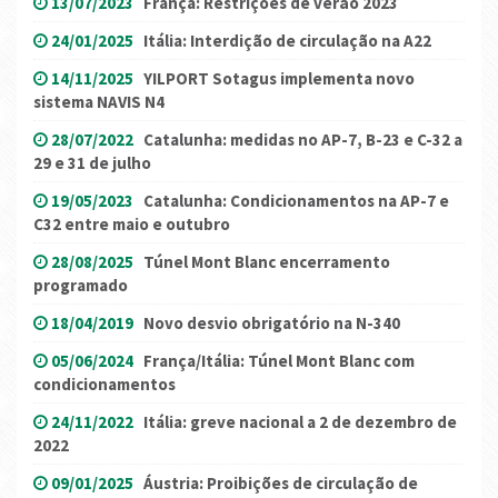
13/07/2023
França: Restrições de verão 2023
24/01/2025
Itália: Interdição de circulação na A22
14/11/2025
YILPORT Sotagus implementa novo
sistema NAVIS N4
28/07/2022
Catalunha: medidas no AP-7, B-23 e C-32 a
29 e 31 de julho
19/05/2023
Catalunha: Condicionamentos na AP-7 e
C32 entre maio e outubro
28/08/2025
Túnel Mont Blanc encerramento
programado
18/04/2019
Novo desvio obrigatório na N-340
05/06/2024
França/Itália: Túnel Mont Blanc com
condicionamentos
24/11/2022
Itália: greve nacional a 2 de dezembro de
2022
09/01/2025
Áustria: Proibições de circulação de