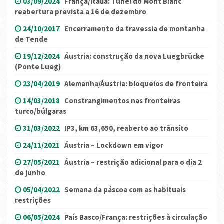
03/09/2024
França/Itália: Túnel do Mont Blanc
reabertura prevista a 16 de dezembro
24/10/2017
Encerramento da travessia de montanha
de Tende
19/12/2024
Áustria: construção da nova Luegbrücke
(Ponte Lueg)
23/04/2019
Alemanha/Áustria: bloqueios de fronteira
14/03/2018
Constrangimentos nas fronteiras
turco/búlgaras
31/03/2022
IP3, km 63,650, reaberto ao trânsito
24/11/2021
Áustria – Lockdown em vigor
27/05/2021
Áustria – restrição adicional para o dia 2
de junho
05/04/2022
Semana da páscoa com as habituais
restrições
06/05/2024
País Basco/França: restrições à circulação