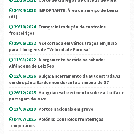
12/10/2021
Corte de tráfego na Ponte 25 de Abril
24/04/2018
IMPORTANTE: Área de serviço de Leiria
(A1)
29/10/2024
França: introdução de controlos
fronteiriços
29/06/2022
A24 cortada em vários troços em julho
para filmagens de "Velocidade Furiosa"
11/03/2022
Alargamento horário ao sábado:
Alfândega de Leixões
12/06/2026
Suíça: Encerramento da autoestrada A1
em direção a Bardonnex durante a cimeira do G7
26/12/2025
Hungria: esclarecimento sobre a tarifa de
portagem de 2026
13/08/2018
Portos nacionais em greve
04/07/2025
Polónia: Controlos fronteiriços
temporários