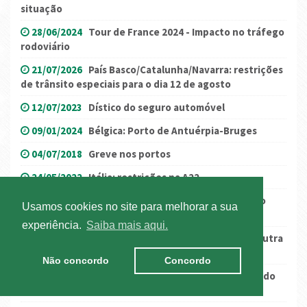
situação
28/06/2024
Tour de France 2024 - Impacto no tráfego
rodoviário
21/07/2026
País Basco/Catalunha/Navarra: restrições
de trânsito especiais para o dia 12 de agosto
12/07/2023
Dístico do seguro automóvel
09/01/2024
Bélgica: Porto de Antuérpia-Bruges
04/07/2018
Greve nos portos
24/05/2022
Itália: restrições na A22
09/08/2022
Alemanha: possíveis perturbações no
Usamos cookies no site para melhorar a sua
porto de Hamburgo
experiência.
Saiba mais aqui.
25/11/2019
Áustria: estado de Burgenland com outra
proibição
Não concordo
Concordo
14/12/2023
França/Itália: reabertura antecipada do
Túnel do Mont Blanc