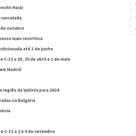
recht-Haia)
o cancelada
3 de outubro
cesso mais restritivo
ndicionada até 3 de junho
 C-32 a 28, 29 de abril e 1 de maio
 em Madrid
 região da Valónia para 2024
radas na Bulgária
ménia
e C-32 a 2 e 4 de setembro