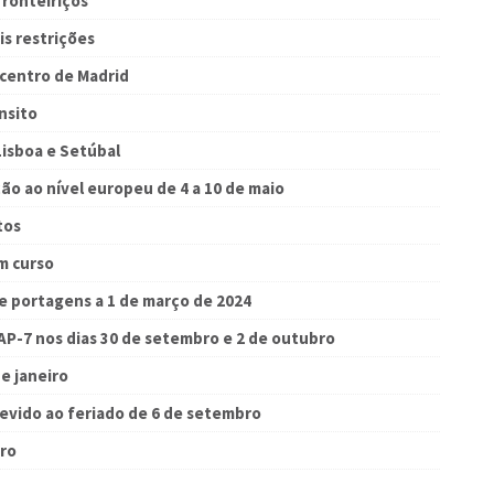
fronteiriços
s restrições
 centro de Madrid
nsito
Lisboa e Setúbal
o ao nível europeu de 4 a 10 de maio
tos
m curso
de portagens a 1 de março de 2024
P-7 nos dias 30 de setembro e 2 de outubro
e janeiro
devido ao feriado de 6 de setembro
bro