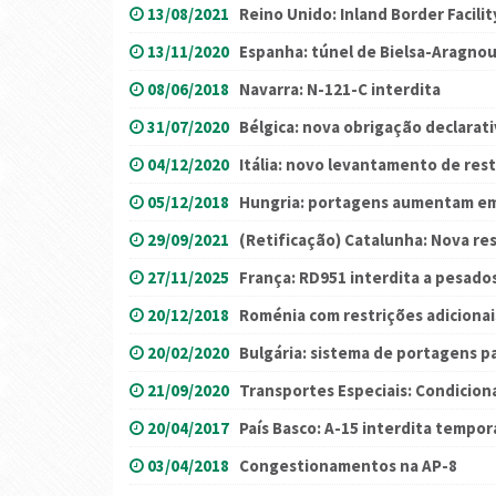
13/08/2021
Reino Unido: Inland Border Facili
13/11/2020
Espanha: túnel de Bielsa-Aragno
08/06/2018
Navarra: N-121-C interdita
31/07/2020
Bélgica: nova obrigação declarati
04/12/2020
Itália: novo levantamento de res
05/12/2018
Hungria: portagens aumentam e
29/09/2021
(Retificação) Catalunha: Nova re
27/11/2025
França: RD951 interdita a pesado
20/12/2018
Roménia com restrições adicionais
20/02/2020
Bulgária: sistema de portagens p
21/09/2020
Transportes Especiais: Condicion
20/04/2017
País Basco: A-15 interdita tempo
03/04/2018
Congestionamentos na AP-8