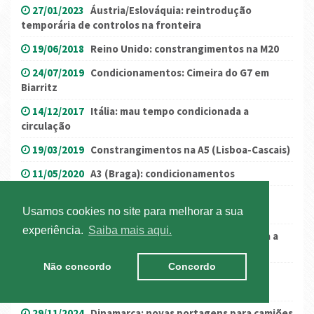
27/01/2023
Áustria/Eslováquia: reintrodução
temporária de controlos na fronteira
19/06/2018
Reino Unido: constrangimentos na M20
24/07/2019
Condicionamentos: Cimeira do G7 em
Biarritz
14/12/2017
Itália: mau tempo condicionada a
circulação
19/03/2019
Constrangimentos na A5 (Lisboa-Cascais)
11/05/2020
A3 (Braga): condicionamentos
13/02/2026
França: Tempestade Nils –
Usamos cookies no site para melhorar a sua
Condicionamentos no trânsito
experiência.
Saiba mais aqui.
20/01/2023
Espanha: A-15 em Guipúzcoa proibida a
veículos ADR
Não concordo
Concordo
21/10/2025
Hungria: levantamento parcial de
restrições de circulação
29/11/2024
Dinamarca: novas portagens para camiões