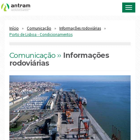
Toggl
navig
Início
Comunicação
Informações rodoviárias
Porto de Lisboa - Condicionamentos
Comunicação ››
Informações
rodoviárias