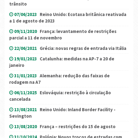
trânsito
07/06/2023
Reino Unido: Ecotaxa britânica reativada
a 1 de agosto de 2023
09/11/2020
França: levantamento de restrições
parcial a 11 de novembro
22/06/2021
Grécia: novas regras de entrada via Itália
19/01/2023
Catalunha: medidas na AP-7 a 20 de
janeiro
31/01/2023
Alemanha: redução das faixas de
rodagem na A7
06/11/2025
Eslováquia: restrição à circulação
cancelada
13/08/2021
Reino Unido: Inland Border Facility -
Sevington
13/08/2020
França – restrições do 15 de agosto
31/10/2024
Polónia: Novos troços de estradas com