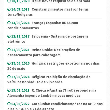
28/10/2020
Itália: novos requisitos de entrada
14/03/2018
Constrangimentos nas fronteiras
turco/búlgaras
13/09/2024
França / Espanha: RD66 com
condicionamentos
12/12/2017
Eslovénia - Sistema de portagens
eletrónico
21/09/2023
Reino Unido: Declarações de
destacamento para cabotagem
29/05/2026
Hungria: restrições excecionais nos dias
30 de maio
27/08/2024
Bélgica: Proibição de circulação de
veículos no Viaduto de Vilvoorde
15/02/2021
R. Checa e Áustria (Tirol) respondem à
Alemanha impondo também novas medidas
03/08/2022
Catalunha: condicionamentos na AP-7 nos
dias 7, 14, 15 e 21 de agosto