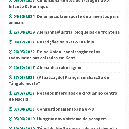
05/03/2018
Condicionamentos de tráfego na Av.
Infante D. Henrique
04/10/2024
Dinamarca: transporte de alimentos para
animais
23/04/2019
Alemanha/Áustria: bloqueios de fronteira
06/12/2017
Restrições na N-232-La Rioja
26/05/2022
Reino Unido: constrangimentos
rodoviários nas estradas em Kent
20/12/2017
Alemanha: cabotagem
17/03/2021
(Atualização) França: sinalização de
"ângulo morto"
28/03/2018
Pesados interditos de circular no centro
de Madrid
03/04/2018
Congestionamentos na AP-8
05/06/2019
Hungria: novo sistema de pesagem
10/01/2020
Túnel do Marão encerrado parcialmente