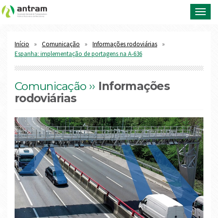
Toggl
navig
Início
Comunicação
Informações rodoviárias
Espanha: implementação de portagens na A-636
Comunicação ››
Informações
rodoviárias