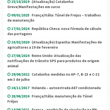
15/10/2019
(Atualização) Catalunha:
Greve/Manifestações em curso
09/01/2025
França/Itália: Túnel de Frejus – trabalhos
de manutenção
17/01/2024
República Checa: nova fórmula de cálculo
das portagens
18/02/2020
(Atualização) Espanha: Manifestações de
agricultores a 19 de fevereiro
27/08/2024
Reino Unido: Atualização das
notificações de trânsito SPS para produtos de origem
animal
29/06/2022
Catalunha: medidas no AP-7, B-23 e C-32
em 3 de julho
16/11/2017
Holanda – autoestrada A67 condicionada
28/06/2024
França/Itália: manutenção do Túnel
Fréjus
14/09/2021
França – proibição de circulação na RN-