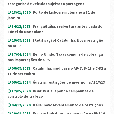
categorias de veículos sujeitos a portagens
28/01/2020
Porto de Lisboa em plenário a 31 de
janeiro
14/12/2023
França/Itália: reabertura antecipada do
Túnel do Mont Blanc
29/09/2021
(Retificação) Catalunha: Nova restrição
na AP-7
17/04/2024
Reino Unido: Taxas comuns de cobrança
nas importações de SPS
06/09/2023
Catalunha: medidas no AP-7, B-23 e C-32 a
11 de setembro
09/01/2024
Áustria: restrições de inverno na A12/A13
12/05/2020
ROADPOL suspende campanhas de
controlo de tráfego
04/12/2020
Itália: novo levantamento de restrições
29/08/2018
França: trabalhos de reparação na RN116