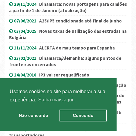
29/11/2024
Dinamarca: novas portagens para camiões
a partir de 1 de Janeiro (atualização)
07/06/2021
A25/IP5 condicionada até final de junho
03/04/2025
Novas taxas de utilização das estradas na
Bulgária
11/11/2024
ALERTA de mau tempo para Espanha
23/02/2021
Dinamarca/Alemanha: alguns pontos de
fronteiras encerrados
24/04/2018
IP3 vai ser requalificado
16/07/2021
Bélgica: mau tempo condiciona circulação
Usamos cookies no site para melhorar a sua
13/02/2026
Reino Unido: Instruções de utilização do
experiência.
Saiba mais aqui.
Serviço de Movimentação de Veículos de Mercadorias
06/06/2025
Áustria - manifestação de bicicletas na
Não concordo
Concordo
autoestrada A12
23/01/2026
Países dos Balcãs com protestos de
transportadores