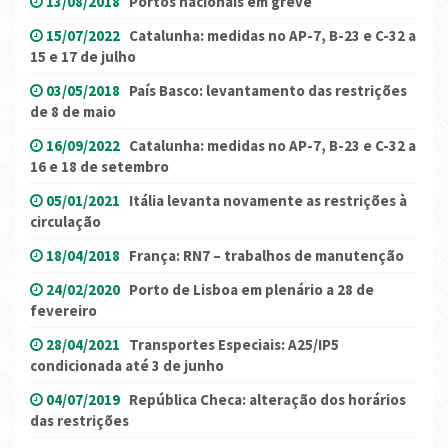
13/08/2018
Portos nacionais em greve
15/07/2022
Catalunha: medidas no AP-7, B-23 e C-32 a
15 e 17 de julho
03/05/2018
País Basco: levantamento das restrições
de 8 de maio
16/09/2022
Catalunha: medidas no AP-7, B-23 e C-32 a
16 e 18 de setembro
05/01/2021
Itália levanta novamente as restrições à
circulação
18/04/2018
França: RN7 – trabalhos de manutenção
24/02/2020
Porto de Lisboa em plenário a 28 de
fevereiro
28/04/2021
Transportes Especiais: A25/IP5
condicionada até 3 de junho
04/07/2019
República Checa: alteração dos horários
das restrições