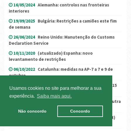
16/05/2024
Alemanha: controlos nas fronteiras
interiores
19/09/2025
Bulgária: Restrições a camiões este fim
de semana
26/06/2024
Reino Unido: Manutenção do Customs
Declaration Service
10/11/2020
(atualizado) Espanha: novo
levantamento de restrições
06/10/2022
Catalunha: medidas na AP-7 a 7 e 9 de
outubro
31/05/2022
Espanha: obras de manutenção na A-15
Usamos cookies no site para melhorar a sua
no País Basco
experiência.
Saiba mais aqui.
25/11/2019
Áustria: estado de Burgenland com outra
proibição
Não concordo
Concordo
20/04/2021
Reino Unido: KAP (Kent Access Permit)
deixa de ser necessária