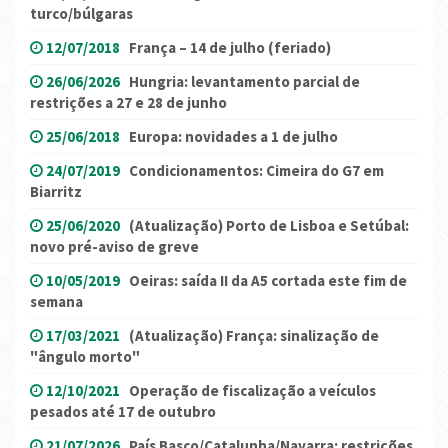
turco/búlgaras
12/07/2018
França – 14 de julho (feriado)
26/06/2026
Hungria: levantamento parcial de
restrições a 27 e 28 de junho
25/06/2018
Europa: novidades a 1 de julho
24/07/2019
Condicionamentos: Cimeira do G7 em
Biarritz
25/06/2020
(Atualização) Porto de Lisboa e Setúbal:
novo pré-aviso de greve
10/05/2019
Oeiras: saída II da A5 cortada este fim de
semana
17/03/2021
(Atualização) França: sinalização de
"ângulo morto"
12/10/2021
Operação de fiscalização a veículos
pesados até 17 de outubro
21/07/2026
País Basco/Catalunha/Navarra: restrições