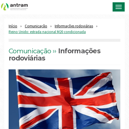
Toggl
navig
Início
Comunicação
Informações rodoviárias
Reino Unido: estrada nacional M20 condicionada
Comunicação ››
Informações
rodoviárias