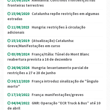
13/09/2024
Alemanha: Controlos fronteiriços nas
fronteiras terrestres
15/06/2020
Catalunha repõe restrições em algumas
estradas
11/08/2023
Hungria: restrições à circulação
adicionais
15/10/2019
(Atualização) Catalunha:
Greve/Manifestações em curso
03/09/2024
França/Itália: Túnel do Mont Blanc
reabertura prevista a 16 de dezembro
26/06/2026
Hungria: levantamento parcial de
restrições a 27 e 28 de junho
30/12/2020
França introduz sinalização de "ângulo
morto"
17/10/2022
França: manifestações/greves
04/04/2022
GNR: Operação “ECR Truck & Bus” até 10
de abril