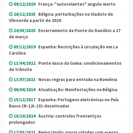
09/12/2020
França: "autocolantes" angulo morto
26/12/2025
Bélgica: perturbações no Viaduto de
Vilvoorde a partir de 2026
24/03/2025
Encerramento da Ponte do Danúbio a 27
de março
05/12/2019
Espanha: Restrições à circulação em La
Carolina
13/04/2022
Ponte Vasco da Gama: condicionamentos
de trânsito
13/07/2021
Novas regras para entrada na Roménia
06/04/2016
Atualização: Manifestações na Bélgica
15/12/2017
Espanha: Portagens eletrónicas no País
Basco (N-1/A-15)-desativadas
18/10/2024
Áustria: controlos fronteiriços
prolongados
17/03/2021
Reino Unido: novas cidades com acesso