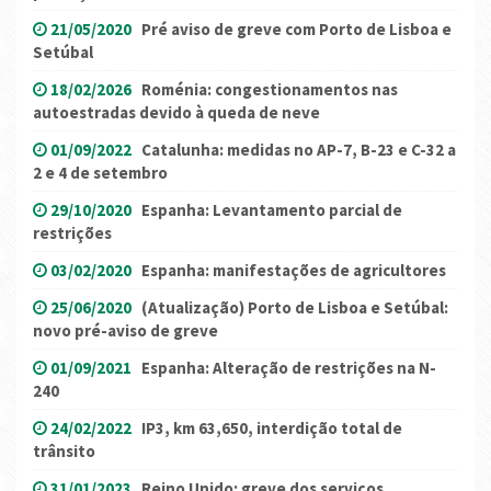
21/05/2020
Pré aviso de greve com Porto de Lisboa e
Setúbal
18/02/2026
Roménia: congestionamentos nas
autoestradas devido à queda de neve
01/09/2022
Catalunha: medidas no AP-7, B-23 e C-32 a
2 e 4 de setembro
29/10/2020
Espanha: Levantamento parcial de
restrições
03/02/2020
Espanha: manifestações de agricultores
25/06/2020
(Atualização) Porto de Lisboa e Setúbal:
novo pré-aviso de greve
01/09/2021
Espanha: Alteração de restrições na N-
240
24/02/2022
IP3, km 63,650, interdição total de
trânsito
31/01/2023
Reino Unido: greve dos serviços