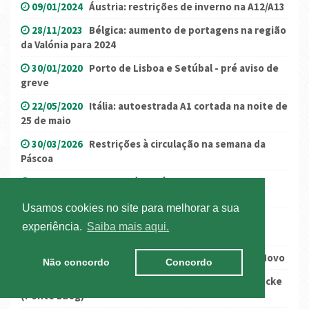
09/01/2024
Áustria: restrições de inverno na A12/A13
28/11/2023
Bélgica: aumento de portagens na região
da Valónia para 2024
30/01/2020
Porto de Lisboa e Setúbal - pré aviso de
greve
22/05/2020
Itália: autoestrada A1 cortada na noite de
25 de maio
30/03/2026
Restrições à circulação na semana da
Páscoa
05/06/2024
França/Itália: Túnel Mont Blanc com
condicionamentos
Usamos cookies no site para melhorar a sua
11/05/2026
Áustria: Encerramento do Passo do
experiência.
Saiba mais aqui.
Brenner a 30 de maio
23/12/2016
Restrições - Semana do Natal e Ano Novo
Não concordo
Concordo
19/12/2024
Áustria: construção da nova Luegbrücke
(Ponte Lueg)