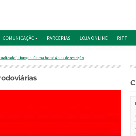
COMUNICAÇÃO
PARCERIAS
LOJA ONLINE
RITT
tualizado!) Hungria: última hora! 4 dias de restrição
odoviárias