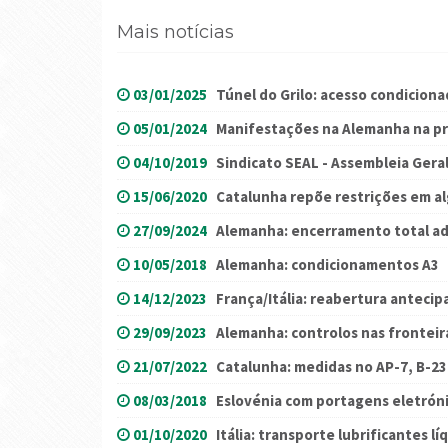
Mais notícias
03/01/2025
Túnel do Grilo: acesso condicion
05/01/2024
Manifestações na Alemanha na p
04/10/2019
Sindicato SEAL - Assembleia Gera
15/06/2020
Catalunha repõe restrições em a
27/09/2024
Alemanha: encerramento total adi
10/05/2018
Alemanha: condicionamentos A3
14/12/2023
França/Itália: reabertura anteci
29/09/2023
Alemanha: controlos nas fronteir
21/07/2022
Catalunha: medidas no AP-7, B-23 
08/03/2018
Eslovénia com portagens eletróni
01/10/2020
Itália: transporte lubrificantes lí