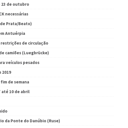
e 23 de outubro
CK necessárias
 de Prata/Beato)
 em Antuérpia
 restrições de circulação
o de camiões (Luegbrücke)
ara veículos pesados
m 2019
e fim de semana
até 10 de abril
nido
io da Ponte do Danúbio (Ruse)