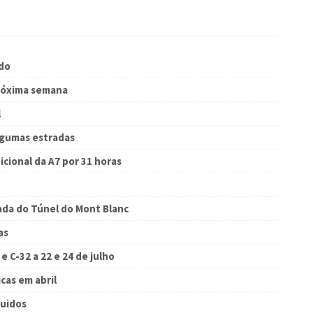
ado
róxima semana
l
lgumas estradas
cional da A7 por 31 horas
pada do Túnel do Mont Blanc
as
e C-32 a 22 e 24 de julho
cas em abril
quidos