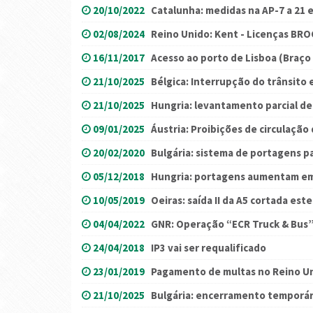
20/10/2022
Catalunha: medidas na AP-7 a 21 
02/08/2024
Reino Unido: Kent - Licenças BRO
16/11/2017
Acesso ao porto de Lisboa (Braço
21/10/2025
Bélgica: Interrupção do trânsito
21/10/2025
Hungria: levantamento parcial de
09/01/2025
Áustria: Proibições de circulaçã
20/02/2020
Bulgária: sistema de portagens p
05/12/2018
Hungria: portagens aumentam e
10/05/2019
Oeiras: saída II da A5 cortada est
04/04/2022
GNR: Operação “ECR Truck & Bus” 
24/04/2018
IP3 vai ser requalificado
23/01/2019
Pagamento de multas no Reino U
21/10/2025
Bulgária: encerramento temporár