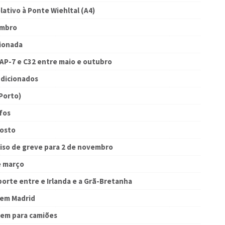
ativo à Ponte Wiehltal (A4)
embro
cionada
AP-7 e C32 entre maio e outubro
ndicionados
Porto)
fos
gosto
viso de greve para 2 de novembro
e março
porte entre e Irlanda e a Grã-Bretanha
 em Madrid
gem para camiões