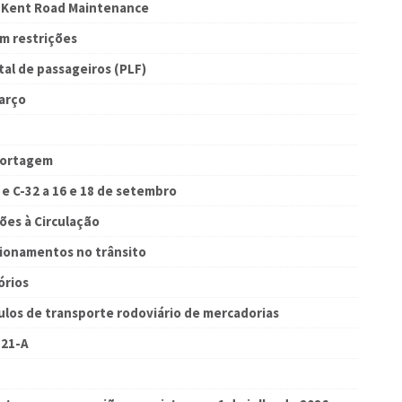
– Kent Road Maintenance
m restrições
tal de passageiros (PLF)
arço
 portagem
 e C-32 a 16 e 18 de setembro
ões à Circulação
cionamentos no trânsito
órios
ículos de transporte rodoviário de mercadorias
121-A