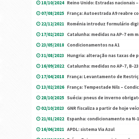
18/10/2024
Reino Unido: Estradas nacionais 
07/08/2025
França: Autoestrada A9 reabre co
22/12/2021
Roménia introduz formulário digi
17/02/2023
Catalunha: medidas na AP-7 em m
23/05/2018
Condicionamentos na A1
31/08/2023
Hungria: alteração nas taxas de
16/09/2022
Catalunha: medidas no AP-7, B-23
17/04/2018
França: Levantamento de Restriç
13/02/2026
França: Tempestade Nils – Condi
28/10/2025
Suécia: pneus de inverno obrigat
02/10/2023
GNR fiscaliza a partir de hoje ve
21/01/2022
Espanha: condicionamento na N-
16/06/2021
APDL: sistema Via Azul