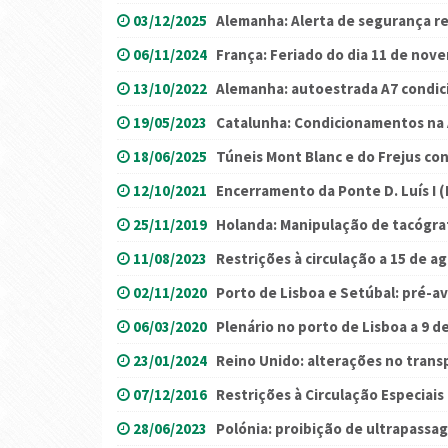
03/12/2025
Alemanha: Alerta de segurança rel
06/11/2024
França: Feriado do dia 11 de nov
13/10/2022
Alemanha: autoestrada A7 condi
19/05/2023
Catalunha: Condicionamentos na 
18/06/2025
Túneis Mont Blanc e do Frejus co
12/10/2021
Encerramento da Ponte D. Luís I (
25/11/2019
Holanda: Manipulação de tacógra
11/08/2023
Restrições à circulação a 15 de a
02/11/2020
Porto de Lisboa e Setúbal: pré-a
06/03/2020
Plenário no porto de Lisboa a 9 d
23/01/2024
Reino Unido: alterações no trans
07/12/2016
Restrições à Circulação Especiais
28/06/2023
Polónia: proibição de ultrapassa