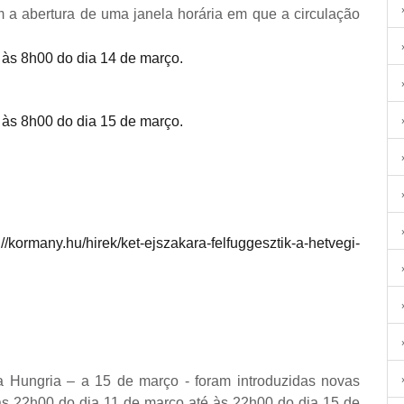
m a abertura de uma janela horária em que a circulação
 às 8h00 do dia 14 de março.
 às 8h00 do dia 15 de março.
://kormany.hu/hirek/ket-ejszakara-felfuggesztik-a-hetvegi-
 Hungria – a 15 de março - foram introduzidas novas
e as 22h00 do dia 11 de março até às 22h00 do dia 15 de