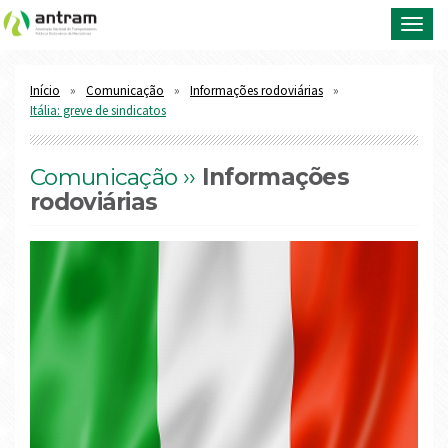
Toggl
navig
Início
Comunicação
Informações rodoviárias
Itália: greve de sindicatos
Comunicação ››
Informações
rodoviárias