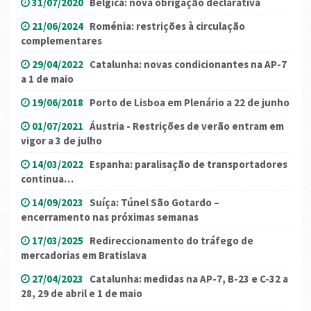
31/07/2020
Bélgica: nova obrigação declarativa
21/06/2024
Roménia: restrições à circulação
complementares
29/04/2022
Catalunha: novas condicionantes na AP-7
a 1 de maio
19/06/2018
Porto de Lisboa em Plenário a 22 de junho
01/07/2021
Áustria - Restrições de verão entram em
vigor a 3 de julho
14/03/2022
Espanha: paralisação de transportadores
continua…
14/09/2023
Suíça: Túnel São Gotardo –
encerramento nas próximas semanas
17/03/2025
Redireccionamento do tráfego de
mercadorias em Bratislava
27/04/2023
Catalunha: medidas na AP-7, B-23 e C-32 a
28, 29 de abril e 1 de maio