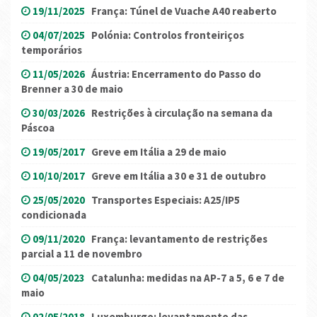
19/11/2025
França: Túnel de Vuache A40 reaberto
04/07/2025
Polónia: Controlos fronteiriços
temporários
11/05/2026
Áustria: Encerramento do Passo do
Brenner a 30 de maio
30/03/2026
Restrições à circulação na semana da
Páscoa
19/05/2017
Greve em Itália a 29 de maio
10/10/2017
Greve em Itália a 30 e 31 de outubro
25/05/2020
Transportes Especiais: A25/IP5
condicionada
09/11/2020
França: levantamento de restrições
parcial a 11 de novembro
04/05/2023
Catalunha: medidas na AP-7 a 5, 6 e 7 de
maio
02/05/2018
Luxemburgo: levantamento das