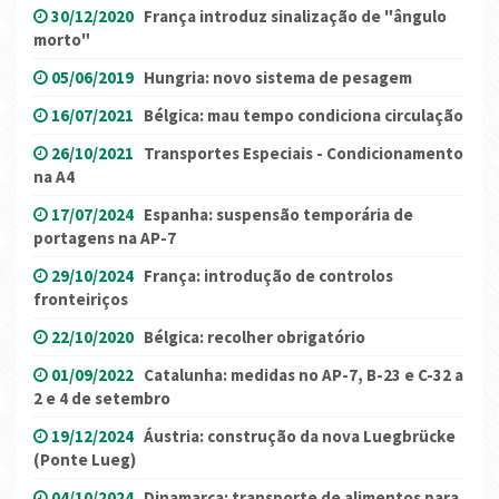
30/12/2020
França introduz sinalização de "ângulo
morto"
05/06/2019
Hungria: novo sistema de pesagem
16/07/2021
Bélgica: mau tempo condiciona circulação
26/10/2021
Transportes Especiais - Condicionamento
na A4
17/07/2024
Espanha: suspensão temporária de
portagens na AP-7
29/10/2024
França: introdução de controlos
fronteiriços
22/10/2020
Bélgica: recolher obrigatório
01/09/2022
Catalunha: medidas no AP-7, B-23 e C-32 a
2 e 4 de setembro
19/12/2024
Áustria: construção da nova Luegbrücke
(Ponte Lueg)
04/10/2024
Dinamarca: transporte de alimentos para