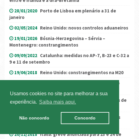
entre e Irlanda e a Grã-Bretanha
28/01/2020
Porto de Lisboa em plenário a 31 de
janeiro
02/05/2024
Reino Unido: novos controlos aduaneiros
19/01/2026
Bósnia-Herzegovina – Sérvia –
Montenegro: constrangimentos
09/09/2022
Catalunha: medidas no AP-7, B-23 e C-32 a
9 e 11 de setembro
19/06/2018
Reino Unido: constrangimentos na M20
04/11/2022
Catalunha: medidas na AP-7 a 4 e 6 de
novembro
Usamos cookies no site para melhorar a sua
02/10/2023
GNR fiscaliza a partir de hoje veículos de
experiência.
Saiba mais aqui.
transporte rodoviário de mercadorias
13/09/2024
Alemanha: Controlos fronteiriços nas
Não concordo
Concordo
fronteiras terrestres
20/12/2018
Itália: greve anunciada para 23 e 24 de