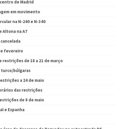
 centro de Madrid
esagem em movimento
rcular na N-240 e N-340
e Altona na A7
o cancelada
de fevereiro
 restrições de 18 a 21 de março
 turco/búlgaras
estrições a 24 de maio
rários das restrições
strições de 8 de maio
al e Espanha