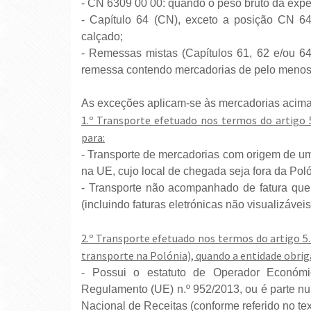
- CN 6309 00 00: quando o peso bruto da exped
- Capítulo 64 (CN), exceto a posição CN 6
calçado;
- Remessas mistas (Capítulos 61, 62 e/ou 6
remessa contendo mercadorias de pelo menos 
As exceções aplicam-se às mercadorias acima
1.º Transporte efetuado nos termos do artigo 5.
para:
- Transporte de mercadorias com origem de um p
na UE, cujo local de chegada seja fora da Pol
- Transporte não acompanhado de fatura que 
(incluindo faturas eletrónicas não visualizáveis
2.º Transporte efetuado nos termos do artigo 5.º
transporte na Polónia), quando a entidade obrig
- Possui o estatuto de Operador Económi
Regulamento (UE) n.º 952/2013, ou é parte n
Nacional de Receitas (conforme referido no tex