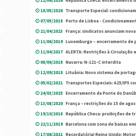
12/06/2026
República Checa: encerramento d
18/05/2026
Transporte Especial: condicionam
07/05/2018
Porto de Lisboa - Condicionamen
21/04/2023
França: sindicatos anunciam nova
11/06/2019
Luxemburgo – encerramento de p
11/04/2017
ALERTA: Restrições à Circulação
08/06/2018
Navarra: N-121-C interdita
12/09/2018
Lituânia: Novo sistema de porta
05/02/2021
Transportes Especiais: A25/IP5 co
24/03/2025
Encerramento da Ponte do Danúbi
13/08/2020
França – restrições do 15 de agos
19/10/2018
República Checa: proibições de t
22/11/2019
Barcelona com zona de baixas em
17/06/2021
Recordatória! Reino Unido: Motor