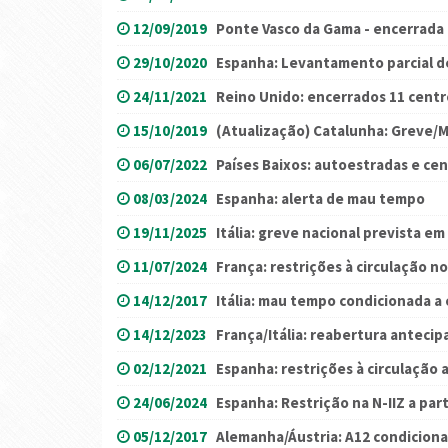
12/09/2019
Ponte Vasco da Gama - encerrada
29/10/2020
Espanha: Levantamento parcial d
24/11/2021
Reino Unido: encerrados 11 cent
15/10/2019
(Atualização) Catalunha: Greve/
06/07/2022
Países Baixos: autoestradas e ce
08/03/2024
Espanha: alerta de mau tempo
19/11/2025
Itália: greve nacional prevista 
11/07/2024
França: restrições à circulação 
14/12/2017
Itália: mau tempo condicionada a 
14/12/2023
França/Itália: reabertura anteci
02/12/2021
Espanha: restrições à circulação 
24/06/2024
Espanha: Restrição na N-IIZ a part
05/12/2017
Alemanha/Áustria: A12 condicion