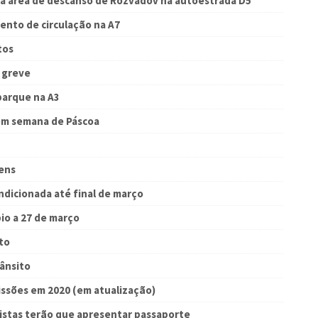
a área de descanso de Rozvadov na autoestrada D5
ento de circulação na A7
tos
 greve
arque na A3
 em semana de Páscoa
gens
ndicionada até final de março
o a 27 de março
to
rânsito
issões em 2020 (em atualização)
istas terão que apresentar passaporte