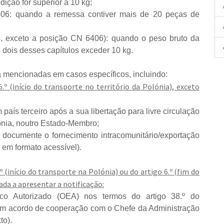
ição for superior a 10 kg;
406: quando a remessa contiver mais de 20 peças de
4, exceto a posição CN 6406): quando o peso bruto da
dois desses capítulos exceder 10 kg.
 mencionadas em casos específicos, incluindo:
º (início do transporte no território da Polónia), exceto
aís terceiro após a sua libertação para livre circulação
ónia, noutro Estado-Membro;
documente o fornecimento intracomunitário/exportação
 ​​em formato acessível).
 (início do transporte na Polónia) ou do artigo 6.º (fim do
ada a apresentar a notificação:
co Autorizado (OEA) nos termos do artigo 38.º do
um acordo de cooperação com o Chefe da Administração
to).