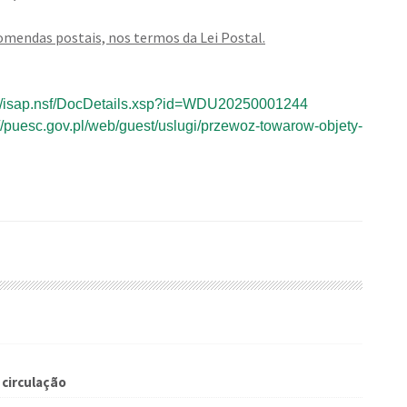
omendas postais, nos termos da Lei Postal.
.pl/isap.nsf/DocDetails.xsp?id=WDU20250001244
://puesc.gov.pl/web/guest/uslugi/przewoz-towarow-objety-
circulação