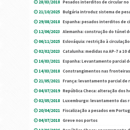
28/03/2018
Pesados interditos de circular no
21/10/2025
Bulgária introduz sistema de p
29/08/2018
Espanha: pesados interditos de ci
12/06/2023
Alemanha: construção do túnel d
06/11/2025
Eslováquia: restrição à circulaçã
02/02/2023
Catalunha: medidas na AP-7 a 10 
16/03/2021
Espanha: Levantamento parcial de
14/03/2018
Constrangimentos nas fronteiras
21/05/2021
França: levantamento parcial de r
04/07/2019
República Checa: alteração dos ho
02/05/2018
Luxemburgo: levantamento das re
20/04/2021
Fiscalização a pesados em Portug
04/07/2018
Greve nos portos