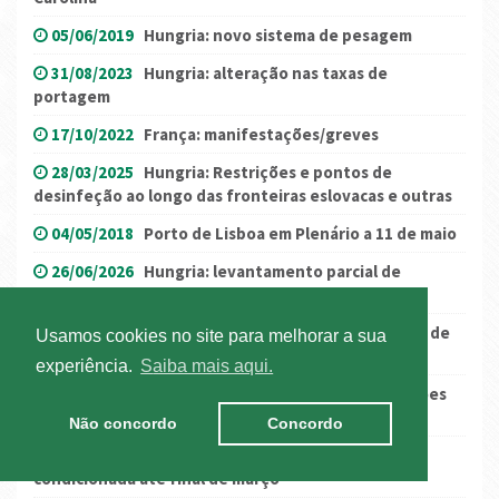
05/06/2019
Hungria: novo sistema de pesagem
31/08/2023
Hungria: alteração nas taxas de
portagem
17/10/2022
França: manifestações/greves
28/03/2025
Hungria: Restrições e pontos de
desinfeção ao longo das fronteiras eslovacas e outras
04/05/2018
Porto de Lisboa em Plenário a 11 de maio
26/06/2026
Hungria: levantamento parcial de
restrições a 27 e 28 de junho
30/01/2020
Porto de Lisboa e Setúbal - pré aviso de
Usamos cookies no site para melhorar a sua
greve
experiência.
Saiba mais aqui.
22/11/2019
Barcelona com zona de baixas emissões
em 2020 (em atualização)
Não concordo
Concordo
05/02/2021
Transportes Especiais: A25/IP5
condicionada até final de março