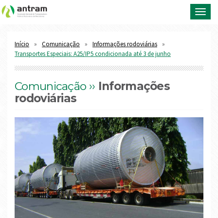
Toggl
navig
Início
Comunicação
Informações rodoviárias
Transportes Especiais: A25/IP5 condicionada até 3 de junho
Comunicação ››
Informações
rodoviárias