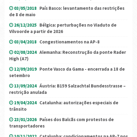
03/05/2018
País Basco: levantamento das restrições
de 8 de maio
26/12/2025
Bélgica: perturbações no Viaduto de
Vilvoorde a partir de 2026
03/04/2018
Congestionamentos na AP-8
02/08/2024
Alemanha: Reconstrução da ponte Rader
High (A7)
12/09/2019
Ponte Vasco da Gama - encerrada a 18 de
setembro
13/09/2024
Áustria: B159 Salzachtal Bundesstrasse –
restrição anulada
19/04/2024
Catalunha: autorizações especiais de
trânsito
23/01/2026
Países dos Balcãs com protestos de
transportadores
10/11/2022
Catalunha: condicionamentos na AP-7 nos