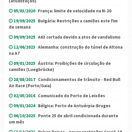
(atualização)
05/03/2020
França: limite de velocidade na N-20
19/09/2025
Bulgária: Restrições a camiões este fim
de semana
09/09/2025
A63 cortada devido a atos de vandalismo
12/06/2023
Alemanha: construção do túnel de Altona
na A7
09/01/2025
Áustria: Proibições de circulação de
camiões (Luegbrücke)
28/08/2017
Condicionamentos de trânsito - Red Bull
Air Race (Porto/Gaia)
02/05/2016
Comunicado do Porto de Leixões
09/01/2024
Bélgica: Porto de Antuérpia-Bruges
06/10/2025
Ponte 25 de abril condicionada durante
um mês
13/12/2021
Países Baixos – novas restrições Covid-19