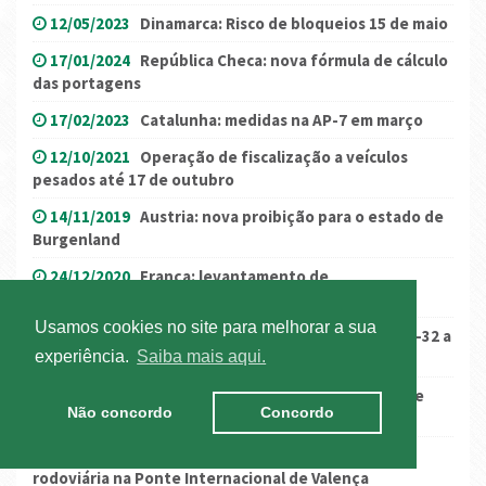
12/05/2023
Dinamarca: Risco de bloqueios 15 de maio
17/01/2024
República Checa: nova fórmula de cálculo
das portagens
17/02/2023
Catalunha: medidas na AP-7 em março
12/10/2021
Operação de fiscalização a veículos
pesados até 17 de outubro
14/11/2019
Austria: nova proibição para o estado de
Burgenland
24/12/2020
França: levantamento de
restrições/tempos de condução e repouso
Usamos cookies no site para melhorar a sua
22/09/2022
Catalunha: medidas no AP-7, B-23 e C-32 a
experiência.
Saiba mais aqui.
23, 25 e 26 de setembro
20/12/2018
Itália: greve anunciada para 23 e 24 de
Não concordo
Concordo
dezembro
26/10/2021
Condicionamentos de circulação
rodoviária na Ponte Internacional de Valença