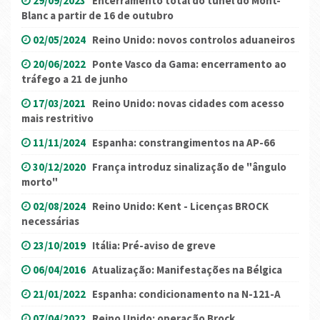
29/09/2023
Encerramento total do túnel do Mont-
Blanc a partir de 16 de outubro
02/05/2024
Reino Unido: novos controlos aduaneiros
20/06/2022
Ponte Vasco da Gama: encerramento ao
tráfego a 21 de junho
17/03/2021
Reino Unido: novas cidades com acesso
mais restritivo
11/11/2024
Espanha: constrangimentos na AP-66
30/12/2020
França introduz sinalização de "ângulo
morto"
02/08/2024
Reino Unido: Kent - Licenças BROCK
necessárias
23/10/2019
Itália: Pré-aviso de greve
06/04/2016
Atualização: Manifestações na Bélgica
21/01/2022
Espanha: condicionamento na N-121-A
07/04/2022
Reino Unido: operação Brock