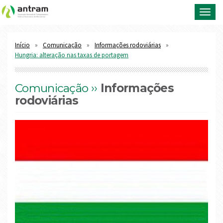
Toggl
navig
Início
Comunicação
Informações rodoviárias
Hungria: alteração nas taxas de portagem
Comunicação ››
Informações
rodoviárias