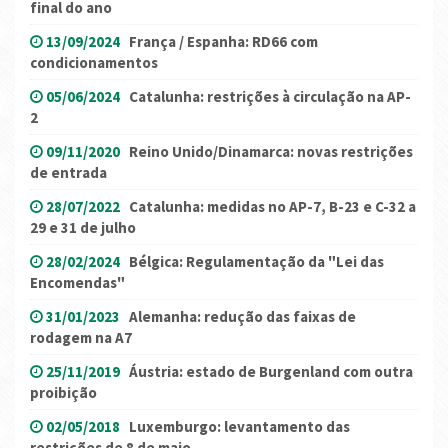
final do ano
13/09/2024
França / Espanha: RD66 com
condicionamentos
05/06/2024
Catalunha: restrições à circulação na AP-
2
09/11/2020
Reino Unido/Dinamarca: novas restrições
de entrada
28/07/2022
Catalunha: medidas no AP-7, B-23 e C-32 a
29 e 31 de julho
28/02/2024
Bélgica: Regulamentação da "Lei das
Encomendas"
31/01/2023
Alemanha: redução das faixas de
rodagem na A7
25/11/2019
Áustria: estado de Burgenland com outra
proibição
02/05/2018
Luxemburgo: levantamento das
restrições de 8 de maio