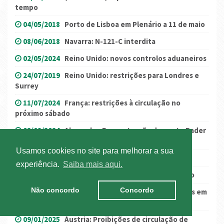
tempo
04/05/2018
Porto de Lisboa em Plenário a 11 de maio
08/06/2018
Navarra: N-121-C interdita
02/05/2024
Reino Unido: novos controlos aduaneiros
24/07/2019
Reino Unido: restrições para Londres e
Surrey
11/07/2024
França: restrições à circulação no
próximo sábado
02/08/2024
Alemanha: Reconstrução da ponte Rader
High (A7)
Usamos cookies no site para melhorar a sua
23/11/2018
Madrid com restrições
experiência.
Saiba mais aqui.
09/12/2020
França: "autocolantes" angulo morto
Não concordo
Concordo
18/05/2018
Governo alemão vai cobrar portagens em
todas as estradas nacionais
09/01/2025
Áustria: Proibições de circulação de