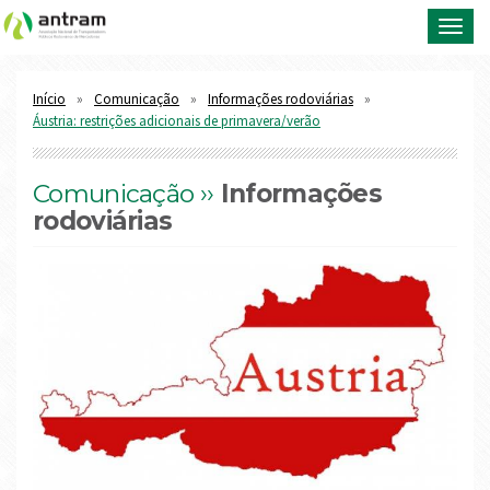
Toggl
navig
Início
Comunicação
Informações rodoviárias
Áustria: restrições adicionais de primavera/verão
Comunicação ››
Informações
rodoviárias