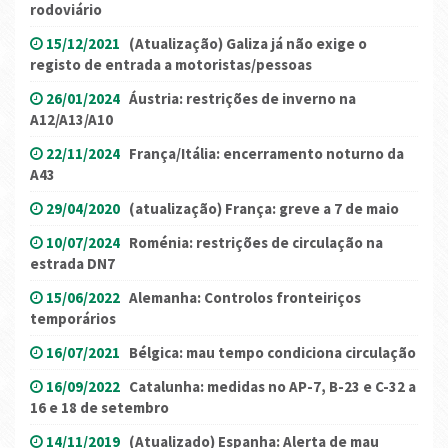
rodoviário
15/12/2021
(Atualização) Galiza já não exige o
registo de entrada a motoristas/pessoas
26/01/2024
Áustria: restrições de inverno na
A12/A13/A10
22/11/2024
França/Itália: encerramento noturno da
A43
29/04/2020
(atualização) França: greve a 7 de maio
10/07/2024
Roménia: restrições de circulação na
estrada DN7
15/06/2022
Alemanha: Controlos fronteiriços
temporários
16/07/2021
Bélgica: mau tempo condiciona circulação
16/09/2022
Catalunha: medidas no AP-7, B-23 e C-32 a
16 e 18 de setembro
14/11/2019
(Atualizado) Espanha: Alerta de mau