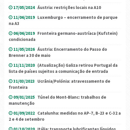
17/05/2024
Áustria: restrições locais na A10
11/06/2019
Luxemburgo – encerramento de parque
na A3
06/06/2019
Fronteira germano-austríaca (Kufstein)
condicionada
11/05/2026
Áustria: Encerramento do Passo do
Brenner a 30 de maio
11/11/2020
(Atualização) Galiza retirou Portugal da
lista de países sujeitos a comunicação de entrada
31/03/2023
Ucrânia/Polónia: atravessamento de
fronteira
09/01/2025
Túnel do Mont-Blanc: trabalhos de
manutenção
01/09/2022
Catalunha: medidas no AP-7, B-23 e C-32 a
2 e 4 de setembro
01/10/2020
Itália: transporte lubrificantes líquidos