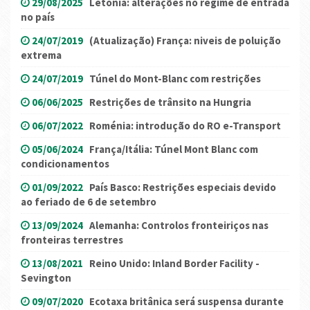
29/08/2025
Letónia: alterações no regime de entrada
no país
24/07/2019
(Atualização) França: niveis de poluição
extrema
24/07/2019
Túnel do Mont-Blanc com restrições
06/06/2025
Restrições de trânsito na Hungria
06/07/2022
Roménia: introdução do RO e-Transport
05/06/2024
França/Itália: Túnel Mont Blanc com
condicionamentos
01/09/2022
País Basco: Restrições especiais devido
ao feriado de 6 de setembro
13/09/2024
Alemanha: Controlos fronteiriços nas
fronteiras terrestres
13/08/2021
Reino Unido: Inland Border Facility -
Sevington
09/07/2020
Ecotaxa britânica será suspensa durante