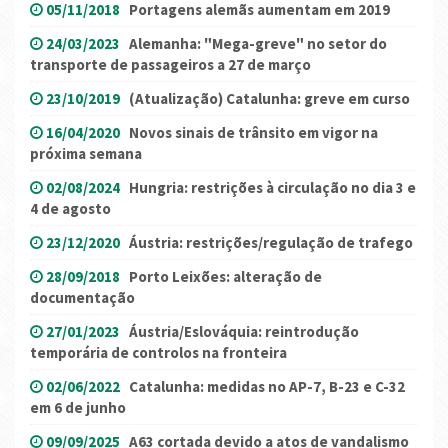
05/11/2018
Portagens alemãs aumentam em 2019
24/03/2023
Alemanha: "Mega-greve" no setor do
transporte de passageiros a 27 de março
23/10/2019
(Atualização) Catalunha: greve em curso
16/04/2020
Novos sinais de trânsito em vigor na
próxima semana
02/08/2024
Hungria: restrições à circulação no dia 3 e
4 de agosto
23/12/2020
Áustria: restrições/regulação de trafego
28/09/2018
Porto Leixões: alteração de
documentação
27/01/2023
Áustria/Eslováquia: reintrodução
temporária de controlos na fronteira
02/06/2022
Catalunha: medidas no AP-7, B-23 e C-32
em 6 de junho
09/09/2025
A63 cortada devido a atos de vandalismo