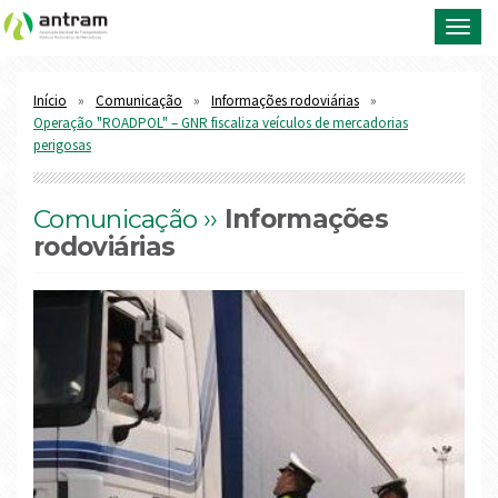
Toggl
navig
Início
Comunicação
Informações rodoviárias
Operação "ROADPOL" – GNR fiscaliza veículos de mercadorias
perigosas
Comunicação ››
Informações
rodoviárias