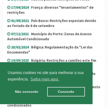
17/04/2024
França: diversos "levantamentos" de
restrições
01/09/2022
País Basco: Restrições especiais devido
ao feriado de 6 de setembro
07/12/2021
Município do Porto: Zonas de Acesso
Automóvel Condicionado
28/02/2024
Bélgica: Regulamentação da "Lei das
Encomendas"
19/09/2025
Bulgária: Restrições a camiões este fim
de semana
Usamos cookies no site para melhorar a sua
24/11/2021
Reino Unido: encerrados 11 centros de
testagem
experiência.
Saiba mais aqui.
26/10/2021
Transportes Especiais - Condicionamento
Não concordo
Concordo
na A4
18/06/2025
Túneis Mont Blanc e do Frejus
condicionados