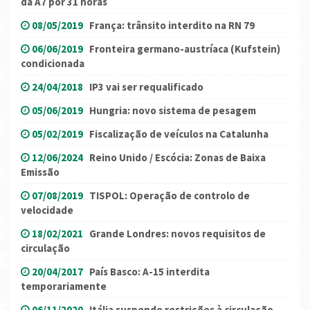
da A7 por 31 horas
08/05/2019
França: trânsito interdito na RN 79
06/06/2019
Fronteira germano-austríaca (Kufstein)
condicionada
24/04/2018
IP3 vai ser requalificado
05/06/2019
Hungria: novo sistema de pesagem
05/02/2019
Fiscalização de veículos na Catalunha
12/06/2024
Reino Unido / Escócia: Zonas de Baixa
Emissão
07/08/2019
TISPOL: Operação de controlo de
velocidade
18/02/2021
Grande Londres: novos requisitos de
circulação
20/04/2017
País Basco: A-15 interdita
temporariamente
06/11/2020
Itália suspende restrições à circulação