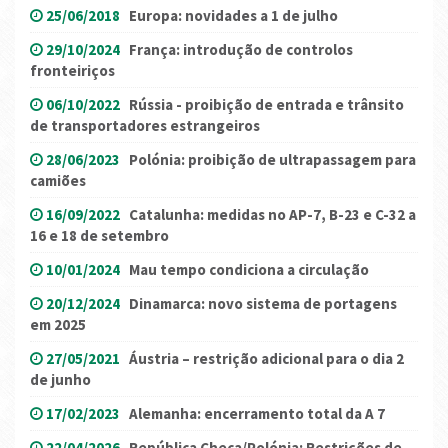
25/06/2018
Europa: novidades a 1 de julho
29/10/2024
França: introdução de controlos
fronteiriços
06/10/2022
Rússia - proibição de entrada e trânsito
de transportadores estrangeiros
28/06/2023
Polónia: proibição de ultrapassagem para
camiões
16/09/2022
Catalunha: medidas no AP-7, B-23 e C-32 a
16 e 18 de setembro
10/01/2024
Mau tempo condiciona a circulação
20/12/2024
Dinamarca: novo sistema de portagens
em 2025
27/05/2021
Áustria – restrição adicional para o dia 2
de junho
17/02/2023
Alemanha: encerramento total da A 7
22/04/2026
República Checa/Polónia: Restrições de