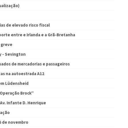
ualização)
as de elevado risco fiscal
porte entre e Irlanda e a Grã-Bretanha
 greve
ty - Sevington
sados de mercadorias e passageiros
etas na autoestrada A12
em Lüdensheid
 “Operação Brock”
Av. Infante D. Henrique
lação
 6 de novembro