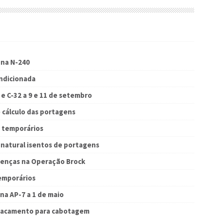
 na N-240
ondicionada
e C-32 a 9 e 11 de setembro
 cálculo das portagens
s temporários
 natural isentos de portagens
cenças na Operação Brock
temporários
na AP-7 a 1 de maio
stacamento para cabotagem