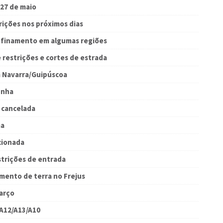
 27 de maio
rições nos próximos dias
nfinamento em algumas regiões
 restrições e cortes de estrada
 Navarra/Guipúscoa
unha
o cancelada
ma
cionada
strições de entrada
mento de terra no Frejus
arço
 A12/A13/A10