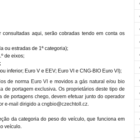
er
consultadas aqui
, serão cobradas tendo em conta os
da ou estradas de 1ª categoria);
.º de eixos;
;
ou inferior; Euro V e EEV; Euro VI e CNG-BIO Euro VI);
culos de norma Euro VI e movidos a gás natural e/ou bio
a de portagem exclusiva. Os proprietários deste tipo de
ma de portagens chego, devem efetuar junto do operador
r e-mail dirigido a
cngbio@czechtoll.cz
.
eção da categoria do peso do veículo, que funciona em
ao veículo.