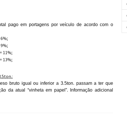
otal pago em portagens por veículo de acordo com o
= 6%;
= 9%;
 = 11%;
 = 13%;
3.5ton.:
eso bruto igual ou inferior a 3.5ton. passam a ter que
ição da atual “vinheta em papel”. Informação adicional