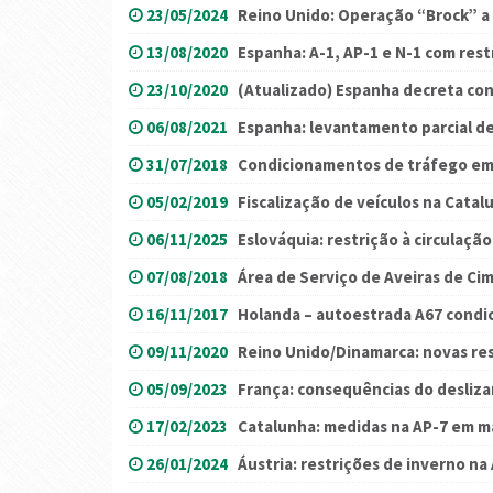
23/05/2024
Reino Unido: Operação “Brock” a
13/08/2020
Espanha: A-1, AP-1 e N-1 com rest
23/10/2020
(Atualizado) Espanha decreta co
06/08/2021
Espanha: levantamento parcial de
31/07/2018
Condicionamentos de tráfego em
05/02/2019
Fiscalização de veículos na Catal
06/11/2025
Eslováquia: restrição à circulaçã
07/08/2018
Área de Serviço de Aveiras de Ci
16/11/2017
Holanda – autoestrada A67 condi
09/11/2020
Reino Unido/Dinamarca: novas re
05/09/2023
França: consequências do desliza
17/02/2023
Catalunha: medidas na AP-7 em m
26/01/2024
Áustria: restrições de inverno na