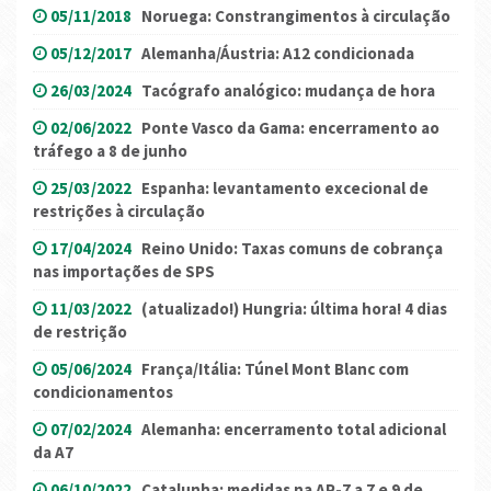
05/11/2018
Noruega: Constrangimentos à circulação
05/12/2017
Alemanha/Áustria: A12 condicionada
26/03/2024
Tacógrafo analógico: mudança de hora
02/06/2022
Ponte Vasco da Gama: encerramento ao
tráfego a 8 de junho
25/03/2022
Espanha: levantamento excecional de
restrições à circulação
17/04/2024
Reino Unido: Taxas comuns de cobrança
nas importações de SPS
11/03/2022
(atualizado!) Hungria: última hora! 4 dias
de restrição
05/06/2024
França/Itália: Túnel Mont Blanc com
condicionamentos
07/02/2024
Alemanha: encerramento total adicional
da A7
06/10/2022
Catalunha: medidas na AP-7 a 7 e 9 de