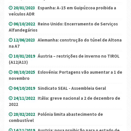
20/01/2023
Espanha: A-15 em Guipúzcoa proibida a
veículos ADR
06/10/2022
Reino Unido: Encerramento de Serviços
Alfandegários
12/06/2023
Alemanha: construção do túnel de Altona
na A7
10/01/2019
Áustria – restrições de inverno no TIROL
(A12/A13)
08/10/2025
Eslovénia: Portagens vão aumentar a 1 de
novembro
04/10/2019
Sindicato SEAL - Assembleia Geral
24/11/2022
Itália: greve nacional a 2 de dezembro de
2022
28/02/2022
Polónia limita abastecimento de
combustível
14/11/2019
Austria: nova proibição para o estado de