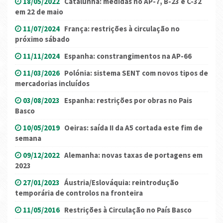
18/05/2022
Catalunha: medidas no AP-7, B-23 e C-32
em 22 de maio
11/07/2024
França: restrições à circulação no
próximo sábado
11/11/2024
Espanha: constrangimentos na AP-66
11/03/2026
Polónia: sistema SENT com novos tipos de
mercadorias incluídos
03/08/2023
Espanha: restrições por obras no Pais
Basco
10/05/2019
Oeiras: saída II da A5 cortada este fim de
semana
09/12/2022
Alemanha: novas taxas de portagens em
2023
27/01/2023
Áustria/Eslováquia: reintrodução
temporária de controlos na fronteira
11/05/2016
Restrições à Circulação no País Basco