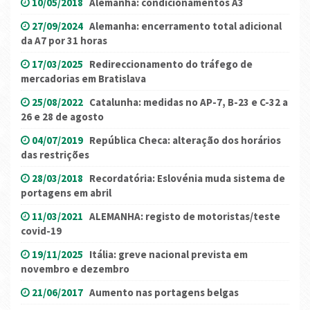
10/05/2018
Alemanha: condicionamentos A3
27/09/2024
Alemanha: encerramento total adicional
da A7 por 31 horas
17/03/2025
Redireccionamento do tráfego de
mercadorias em Bratislava
25/08/2022
Catalunha: medidas no AP-7, B-23 e C-32 a
26 e 28 de agosto
04/07/2019
República Checa: alteração dos horários
das restrições
28/03/2018
Recordatória: Eslovénia muda sistema de
portagens em abril
11/03/2021
ALEMANHA: registo de motoristas/teste
covid-19
19/11/2025
Itália: greve nacional prevista em
novembro e dezembro
21/06/2017
Aumento nas portagens belgas