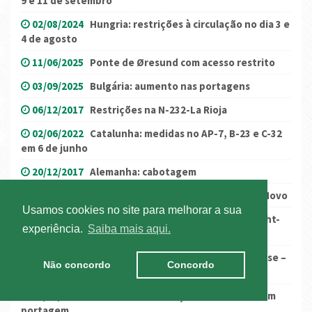
9 e 11 de setembro
02/08/2024
Hungria: restrições à circulação no dia 3 e
4 de agosto
11/06/2025
Ponte de Øresund com acesso restrito
03/09/2025
Bulgária: aumento nas portagens
06/12/2017
Restrições na N-232-La Rioja
02/06/2022
Catalunha: medidas no AP-7, B-23 e C-32
em 6 de junho
20/12/2017
Alemanha: cabotagem
23/12/2016
Restrições - Semana do Natal e Ano Novo
Usamos cookies no site para melhorar a sua
16/09/2021
Encerramento da A12 (sentido Utrecht-
experiência.
Saiba mais aqui.
Haia)
13/09/2024
Áustria: B159 Salzachtal Bundesstrasse –
Não concordo
Concordo
restrição anulada
31/10/2024
Polónia: Novos troços de estradas com
portagem