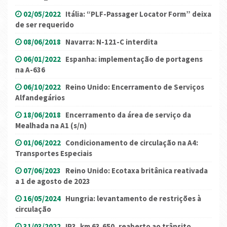
02/05/2022
Itália: “PLF-Passager Locator Form” deixa
de ser requerido
08/06/2018
Navarra: N-121-C interdita
06/01/2022
Espanha: implementação de portagens
na A-636
06/10/2022
Reino Unido: Encerramento de Serviços
Alfandegários
18/06/2018
Encerramento da área de serviço da
Mealhada na A1 (s/n)
01/06/2022
Condicionamento de circulação na A4:
Transportes Especiais
07/06/2023
Reino Unido: Ecotaxa britânica reativada
a 1 de agosto de 2023
16/05/2024
Hungria: levantamento de restrições à
circulação
31/03/2022
IP3, km 63,650, reaberto ao trânsito