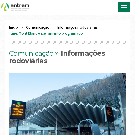
Toggl
navig
Início
Comunicação
Informações rodoviárias
Túnel Mont Blanc encerramento programado
Comunicação ››
Informações
rodoviárias