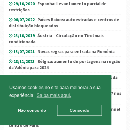
29/10/2020
Espanha: Levantamento parcial de
restrições
06/07/2022
Países Baixos: autoestradas e centros de
distribuição bloqueados
23/10/2019
Áustria – Circulação no Tirol mais
condicionada
13/07/2021
Novas regras para entrada na Roménia
28/11/2023
Bélgica: aumento de portagens na região
da Valónia para 2024
11/11/2020
(Atualização) Galiza retirou Portugal da
lista de países sujeitos a comunicação de entrada
Usamos cookies no site para melhorar a sua
10/11/2022
Catalunha: condicionamentos na AP-7 nos
experiência.
Saiba mais aqui.
dias 11 e 13 de novembro
19/07/2024
Holanda: Manutenção Heinenoordtunnel
Não concordo
Concordo
11/11/2024
França: zona de tráfego limitado no
centro de Paris