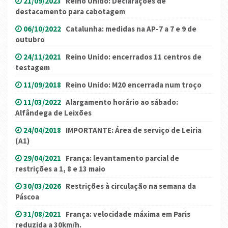
21/09/2023
Reino Unido: Declarações de
destacamento para cabotagem
06/10/2022
Catalunha: medidas na AP-7 a 7 e 9 de
outubro
24/11/2021
Reino Unido: encerrados 11 centros de
testagem
11/09/2018
Reino Unido: M20 encerrada num troço
11/03/2022
Alargamento horário ao sábado:
Alfândega de Leixões
24/04/2018
IMPORTANTE: Área de serviço de Leiria
(A1)
29/04/2021
França: levantamento parcial de
restrições a 1, 8 e 13 maio
30/03/2026
Restrições à circulação na semana da
Páscoa
31/08/2021
França: velocidade máxima em Paris
reduzida a 30km/h.