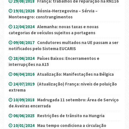
29/08/2018
França: trabalhos de reparação na RN116
19/01/2026
Bósnia-Herzegovina – Sérvia –
Montenegro: constrangimentos
12/04/2024
Alemanha: novas taxas e novas
categorias de veículos sujeitos a portagens
09/08/2017
Condutores multados na UE passam a ser
notificados pelo Sistema EUCARIS
28/06/2024
Países Baixos: Encerramentos e
interrupções na A15
06/04/2016
Atualização: Manifestações na Bélgica
24/07/2019
(Atualização) França: niveis de poluição
extrema
10/09/2018
Madrugada 11 setembro: Área de Serviço
de Aveiras encerrada
06/06/2025
Restrições de trânsito na Hungria
10/01/2024
Mau tempo condiciona a circulação