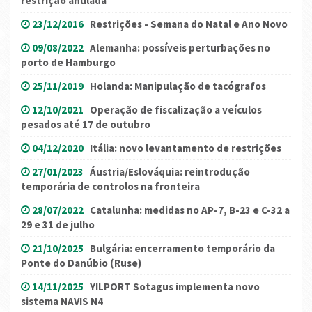
restrição anulada
23/12/2016
Restrições - Semana do Natal e Ano Novo
09/08/2022
Alemanha: possíveis perturbações no
porto de Hamburgo
25/11/2019
Holanda: Manipulação de tacógrafos
12/10/2021
Operação de fiscalização a veículos
pesados até 17 de outubro
04/12/2020
Itália: novo levantamento de restrições
27/01/2023
Áustria/Eslováquia: reintrodução
temporária de controlos na fronteira
28/07/2022
Catalunha: medidas no AP-7, B-23 e C-32 a
29 e 31 de julho
21/10/2025
Bulgária: encerramento temporário da
Ponte do Danúbio (Ruse)
14/11/2025
YILPORT Sotagus implementa novo
sistema NAVIS N4