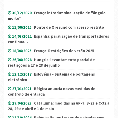
30/12/2020
França introduz sinalização de "ângulo
morto"
11/06/2025
Ponte de Øresund com acesso restrito
14/03/2022
Espanha: paralisação de transportadores
continua…
18/06/2025
França: Restrições de verão 2025
26/06/2026
Hungria: levantamento parcial de
restrições a 27 e 28 de junho
12/12/2017
Eslovénia - Sistema de portagens
eletrónico
27/01/2021
Bélgica anuncia novas medidas de
controlo de entrada
27/04/2023
Catalunha: medidas na AP-7, B-23 e C-32 a
28, 29 de abril e 1 de maio
31/10/2024
Polónia: Novos troços de estradas com