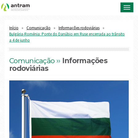
Toggl
navig
Início
Comunicação
Informações rodoviárias
Bulgária-Roménia: Ponte do Danúbio em Ruse encerrada ao trânsito
a 4 de junho
Comunicação ››
Informações
rodoviárias