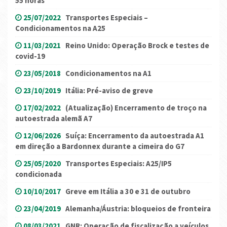
55 horas
25/07/2022
Transportes Especiais –
Condicionamentos na A25
11/03/2021
Reino Unido: Operação Brock e testes de
covid-19
23/05/2018
Condicionamentos na A1
23/10/2019
Itália: Pré-aviso de greve
17/02/2022
(Atualização) Encerramento de troço na
autoestrada alemã A7
12/06/2026
Suíça: Encerramento da autoestrada A1
em direção a Bardonnex durante a cimeira do G7
25/05/2020
Transportes Especiais: A25/IP5
condicionada
10/10/2017
Greve em Itália a 30 e 31 de outubro
23/04/2019
Alemanha/Áustria: bloqueios de fronteira
08/03/2021
GNR: Operação de fiscalização a veículos