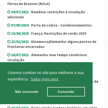
férrea de Brenner (ROLA)
29/07/2021
Roménia: restrições à circulação
adicionais
07/05/2018
Porto de Lisboa - Condicionamentos
18/06/2025
França: Restrições de verão 2025
23/02/2021
Dinamarca/Alemanha: alguns pontos de
fronteiras encerrados
16/07/2021
Alemanha: mau tempo condiciona
circulação
07/11/2024
Espanha: levantamento parcial das
Usamos cookies no site para melhorar a sua
restrições em Valência
experiência.
Saiba mais aqui.
02/10/2023
GNR fiscaliza a partir de hoje veículos de
transporte rodoviário de mercadorias
Não concordo
Concordo
23/10/2019
Áustria – Circulação no Tirol mais
condicionada
28/07/2023
Reino Unido: Ecotaxa britânica em vigor