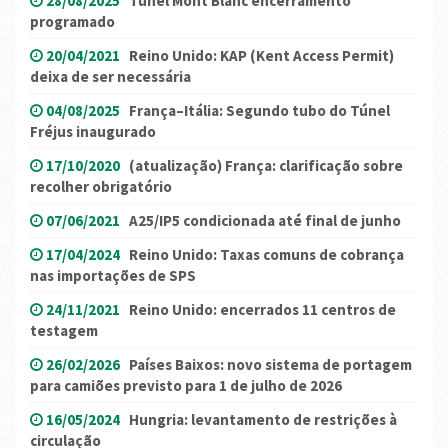
28/08/2025
Túnel Mont Blanc encerramento
programado
20/04/2021
Reino Unido: KAP (Kent Access Permit)
deixa de ser necessária
04/08/2025
França–Itália: Segundo tubo do Túnel
Fréjus inaugurado
17/10/2020
(atualização) França: clarificação sobre
recolher obrigatório
07/06/2021
A25/IP5 condicionada até final de junho
17/04/2024
Reino Unido: Taxas comuns de cobrança
nas importações de SPS
24/11/2021
Reino Unido: encerrados 11 centros de
testagem
26/02/2026
Países Baixos: novo sistema de portagem
para camiões previsto para 1 de julho de 2026
16/05/2024
Hungria: levantamento de restrições à
circulação