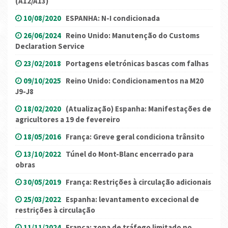
(A12/A13)
10/08/2020
ESPANHA: N-I condicionada
26/06/2024
Reino Unido: Manutenção do Customs
Declaration Service
23/02/2018
Portagens eletrónicas bascas com falhas
09/10/2025
Reino Unido: Condicionamentos na M20
J9-J8
18/02/2020
(Atualização) Espanha: Manifestações de
agricultores a 19 de fevereiro
18/05/2016
França: Greve geral condiciona trânsito
13/10/2022
Túnel do Mont-Blanc encerrado para
obras
30/05/2019
França: Restrições à circulação adicionais
25/03/2022
Espanha: levantamento excecional de
restrições à circulação
11/11/2024
França: zona de tráfego limitado no