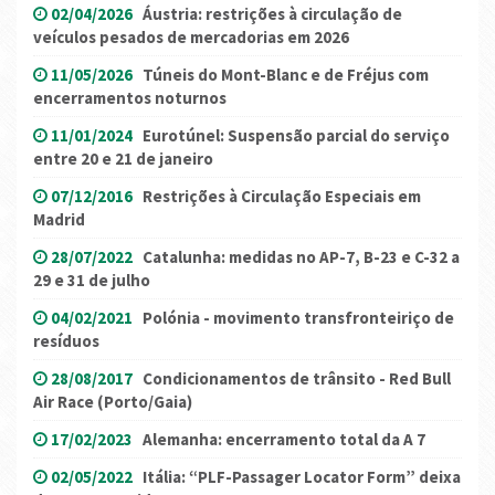
02/04/2026
Áustria: restrições à circulação de
veículos pesados ​​de mercadorias em 2026
11/05/2026
Túneis do Mont-Blanc e de Fréjus com
encerramentos noturnos
11/01/2024
Eurotúnel: Suspensão parcial do serviço
entre 20 e 21 de janeiro
07/12/2016
Restrições à Circulação Especiais em
Madrid
28/07/2022
Catalunha: medidas no AP-7, B-23 e C-32 a
29 e 31 de julho
04/02/2021
Polónia - movimento transfronteiriço de
resíduos
28/08/2017
Condicionamentos de trânsito - Red Bull
Air Race (Porto/Gaia)
17/02/2023
Alemanha: encerramento total da A 7
02/05/2022
Itália: “PLF-Passager Locator Form” deixa