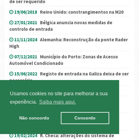
de ser requerido
19/06/2018
Reino Unido: constrangimentos na M20
27/01/2021
Bélgica anuncia novas medidas de
controlo de entrada
11/11/2024
Alemanha: Reconstrução da ponte Rader
High
07/12/2021
Município do Porto: Zonas de Acesso
Automóvel Condicionado
15/06/2022
Registo de entrada na Galiza deixa de ser
necessário
12/07/2023
Dístico do seguro automóvel
Usamos cookies no site para melhorar a sua
14/11/2025
YILPORT Sotagus implementa novo
experiência.
Saiba mais aqui.
sistema NAVIS N4
20/04/2021
Fiscalização a pesados em Portugal e
Não concordo
Concordo
Espanha
19/02/2024
R. Checa: alterações do sistema de