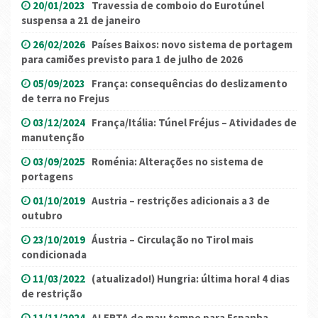
20/01/2023
Travessia de comboio do Eurotúnel
suspensa a 21 de janeiro
26/02/2026
Países Baixos: novo sistema de portagem
para camiões previsto para 1 de julho de 2026
05/09/2023
França: consequências do deslizamento
de terra no Frejus
03/12/2024
França/Itália: Túnel Fréjus – Atividades de
manutenção
03/09/2025
Roménia: Alterações no sistema de
portagens
01/10/2019
Austria – restrições adicionais a 3 de
outubro
23/10/2019
Áustria – Circulação no Tirol mais
condicionada
11/03/2022
(atualizado!) Hungria: última hora! 4 dias
de restrição
11/11/2024
ALERTA de mau tempo para Espanha