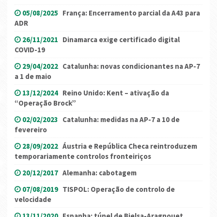
05/08/2025
França: Encerramento parcial da A43 para
ADR
26/11/2021
Dinamarca exige certificado digital
COVID-19
29/04/2022
Catalunha: novas condicionantes na AP-7
a 1 de maio
13/12/2024
Reino Unido: Kent – ativação da
“Operação Brock”
02/02/2023
Catalunha: medidas na AP-7 a 10 de
fevereiro
28/09/2022
Áustria e República Checa reintroduzem
temporariamente controlos fronteiriços
20/12/2017
Alemanha: cabotagem
07/08/2019
TISPOL: Operação de controlo de
velocidade
13/11/2020
Espanha: túnel de Bielsa-Aragnouet