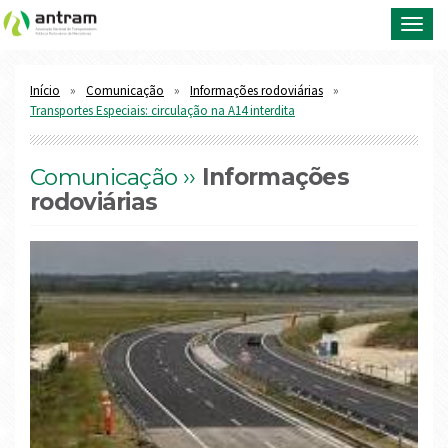
Toggl
navig
Início
Comunicação
Informações rodoviárias
Transportes Especiais: circulação na A14 interdita
Comunicação ››
Informações
rodoviárias