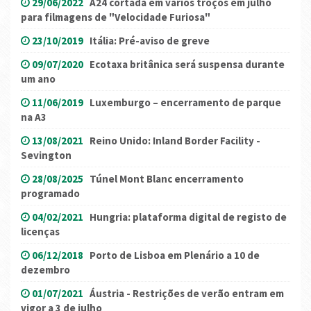
29/06/2022
A24 cortada em vários troços em julho
para filmagens de "Velocidade Furiosa"
23/10/2019
Itália: Pré-aviso de greve
09/07/2020
Ecotaxa britânica será suspensa durante
um ano
11/06/2019
Luxemburgo – encerramento de parque
na A3
13/08/2021
Reino Unido: Inland Border Facility -
Sevington
28/08/2025
Túnel Mont Blanc encerramento
programado
04/02/2021
Hungria: plataforma digital de registo de
licenças
06/12/2018
Porto de Lisboa em Plenário a 10 de
dezembro
01/07/2021
Áustria - Restrições de verão entram em
vigor a 3 de julho