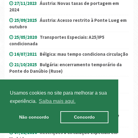
27/11/2023
Áustria: Novas taxas de portagem em
2024
25/09/2025
Áustria: Acesso restrito à Ponte Lueg em
outubro
25/05/2020
Transportes Especiais: A25/IP5
condicionada
16/07/2021
Bélgica: mau tempo condiciona circulação
21/10/2025
Bulgária: encerramento temporário da
Ponte do Danúbio (Ruse)
14/12/2017
Itália: mau tempo condicionada a
circulação
Usamos cookies no site para melhorar a sua
21/06/2019
Polónia: alteração nas restrições à
experiência.
Saiba mais aqui.
circulação
19/04/2024
Catalunha: autorizações especiais de
Não concordo
Concordo
trânsito
07/12/2016
Restrições à Circulação Especiais em