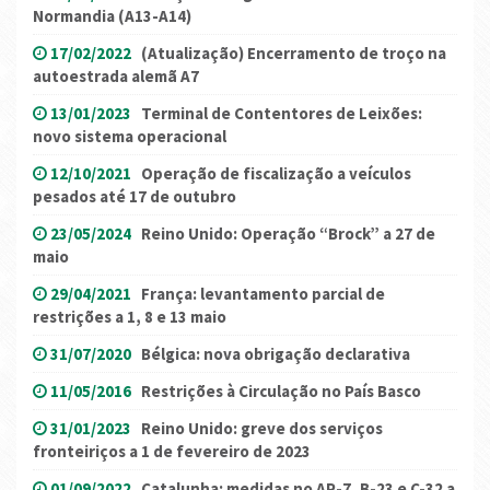
Normandia (A13-A14)
17/02/2022
(Atualização) Encerramento de troço na
autoestrada alemã A7
13/01/2023
Terminal de Contentores de Leixões:
novo sistema operacional
12/10/2021
Operação de fiscalização a veículos
pesados até 17 de outubro
23/05/2024
Reino Unido: Operação “Brock” a 27 de
maio
29/04/2021
França: levantamento parcial de
restrições a 1, 8 e 13 maio
31/07/2020
Bélgica: nova obrigação declarativa
11/05/2016
Restrições à Circulação no País Basco
31/01/2023
Reino Unido: greve dos serviços
fronteiriços a 1 de fevereiro de 2023
01/09/2022
Catalunha: medidas no AP-7, B-23 e C-32 a