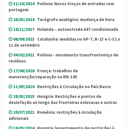
31/10/2024
Polónia: Novos troços de estradas com
portagem
26/03/2024
Tacógrafo analógico: mudança de hora
16/11/2017
Holanda – autoestrada A67 condicionada
06/09/2023
Catalunha: medidas no AP-7, B-23 e C-32 a
11 de setembro
04/02/2021
Polónia - movimento transfronteiriço de
resíduos
17/06/2020
França: trabalhos de
manutenção/reparação na RN-145
11/05/2016
Restrições à Circulação no País Basco
28/03/2025
Hungria: Restrições e pontos de
desinfeção ao longo das fronteiras eslovacas e outras
29/07/2021
Roménia: restrições à circulação
adicionais
16/05/2024
Hungria: levantamento de restrições à