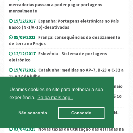
mercadorias passam a poder pagar portagens
mensalmente
15/12/2017
Espanha: Portagens eletrónicas no País
Basco (N-1/A-15)-desativadas
05/09/2023
França: consequências do deslizamento
de terra no Frejus
12/12/2017
Eslovénia - Sistema de portagens
eletrónico
15/07/2022
Catalunha: medidas no AP-7, B-23 e C-32 a
15 e 17 de julho
12/05/2023
Dinamarca: Risco de bloqueios 15 de maio
Usamos cookies no site para melhorar a sua
04/04/2022
GNR: Operação “ECR Truck & Bus” até 10
experiência.
Saiba mais aqui.
de abril
14/09/2021
França – proibição de circulação na RN-
Não concordo
Concordo
125
03/04/2025
Novas taxas de utilização das estradas na