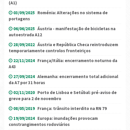
(A1)
03/09/2025
Roménia: Alterações no sistema de
portagens
06/06/2025
Áustria - manifestação de bicicletas na
autoestrada A12
28/09/2022
Áustria e República Checa reintroduzem
temporariamente controlos fronteiriços
22/11/2024
França/Itália: encerramento noturno da
A43
27/09/2024
Alemanha: encerramento total adicional
da A7 por 31 horas
02/11/2020
Porto de Lisboa e Setúbal: pré-aviso de
greve para 2 de novembro
08/05/2019
França: trânsito interdito na RN 79
19/09/2024
Europa: inundações provocam
constrangimentos rodoviários