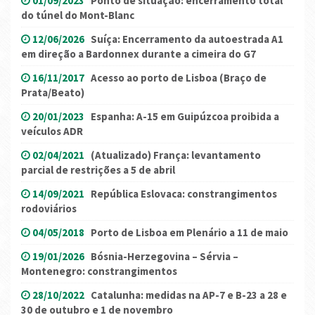
01/09/2023
Ponto de situação: encerramento total
do túnel do Mont-Blanc
12/06/2026
Suíça: Encerramento da autoestrada A1
em direção a Bardonnex durante a cimeira do G7
16/11/2017
Acesso ao porto de Lisboa (Braço de
Prata/Beato)
20/01/2023
Espanha: A-15 em Guipúzcoa proibida a
veículos ADR
02/04/2021
(Atualizado) França: levantamento
parcial de restrições a 5 de abril
14/09/2021
República Eslovaca: constrangimentos
rodoviários
04/05/2018
Porto de Lisboa em Plenário a 11 de maio
19/01/2026
Bósnia-Herzegovina – Sérvia –
Montenegro: constrangimentos
28/10/2022
Catalunha: medidas na AP-7 e B-23 a 28 e
30 de outubro e 1 de novembro