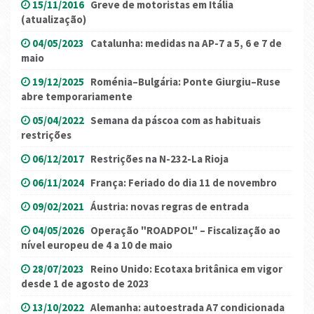
15/11/2016
Greve de motoristas em Itália
(atualização)
04/05/2023
Catalunha: medidas na AP-7 a 5, 6 e 7 de
maio
19/12/2025
Roménia–Bulgária: Ponte Giurgiu–Ruse
abre temporariamente
05/04/2022
Semana da páscoa com as habituais
restrições
06/12/2017
Restrições na N-232-La Rioja
06/11/2024
França: Feriado do dia 11 de novembro
09/02/2021
Áustria: novas regras de entrada
04/05/2026
Operação "ROADPOL" – Fiscalização ao
nível europeu de 4 a 10 de maio
28/07/2023
Reino Unido: Ecotaxa britânica em vigor
desde 1 de agosto de 2023
13/10/2022
Alemanha: autoestrada A7 condicionada