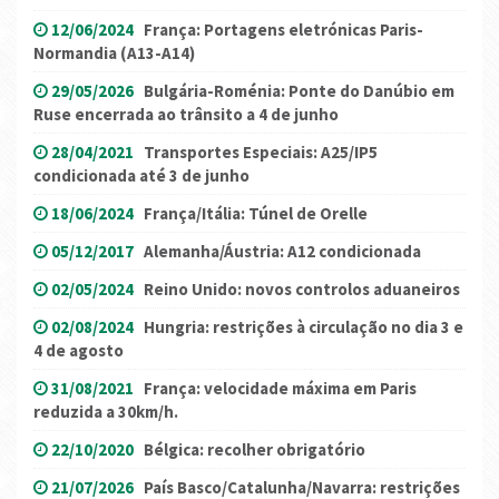
12/06/2024
França: Portagens eletrónicas Paris-
Normandia (A13-A14)
29/05/2026
Bulgária-Roménia: Ponte do Danúbio em
Ruse encerrada ao trânsito a 4 de junho
28/04/2021
Transportes Especiais: A25/IP5
condicionada até 3 de junho
18/06/2024
França/Itália: Túnel de Orelle
05/12/2017
Alemanha/Áustria: A12 condicionada
02/05/2024
Reino Unido: novos controlos aduaneiros
02/08/2024
Hungria: restrições à circulação no dia 3 e
4 de agosto
31/08/2021
França: velocidade máxima em Paris
reduzida a 30km/h.
22/10/2020
Bélgica: recolher obrigatório
21/07/2026
País Basco/Catalunha/Navarra: restrições