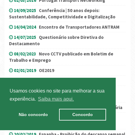
02/03/2016
Portugal Transport Networking
16/09/2025
Conferência | 50 anos depois:
Sustentabilidade, Competitividade e Digitalização
16/04/2024
Encontro de Transportadores ANTRAM
14/07/2025
Questionário sobre Diretiva do
Destacamento
08/02/2023
Novo CCTV publicado em Boletim de
Trabalho e Emprego
02/01/2019
OE2019
27/09/2017
Bélgica – novas regras da cabotagem
22/05/2018
Espanha: novo regulamento de
Usamos cookies no site para melhorar a sua
acondicionamento da mercadoria
experiência.
Saiba mais aqui.
06/01/2016
Mecanismo Único de Resolução Bancária
Não concordo
Concordo
10/01/2017
Atualização das tarifas a cobrar nos
centros de inspeção automóvel
20/02/2019
Espanha - Proibição do descanso semanal