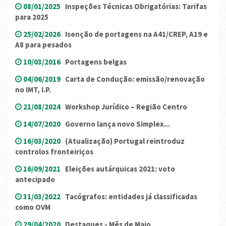
08/01/2025
Inspeções Técnicas Obrigatórias: Tarifas
para 2025
25/02/2026
Isenção de portagens na A41/CREP, A19 e
A8 para pesados
10/03/2016
Portagens belgas
04/06/2019
Carta de Condução: emissão/renovação
no IMT, I.P.
21/08/2024
Workshop Jurídico – Região Centro
14/07/2020
Governo lança novo Simplex...
16/03/2020
(Atualização) Portugal reintroduz
controlos fronteiriços
16/09/2021
Eleições autárquicas 2021: voto
antecipado
31/03/2022
Tacógrafos: entidades já classificadas
como OVM
29/04/2020
Destaques - Mês de Maio