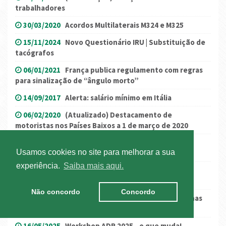
trabalhadores
30/03/2020
Acordos Multilaterais M324 e M325
15/11/2024
Novo Questionário IRU | Substituição de
tacógrafos
06/01/2021
França publica regulamento com regras
para sinalização de “ângulo morto”
14/09/2017
Alerta: salário mínimo em Itália
06/02/2020
(Atualizado) Destacamento de
motoristas nos Países Baixos a 1 de março de 2020
26/01/2017
Condicionamentos de trânsito na Av.
Usamos cookies no site para melhorar a sua
Brasília
experiência.
Saiba mais aqui.
16/07/2025
Projeto Dinamizar 2025 | Inscrições
abertas
Não concordo
Concordo
20/12/2018
Novo regime modular de descontos nas
ex-scuts
16/05/2025
Workshop ADR 2025 - o que muda!