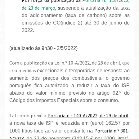
Por força da publicação da
Portaria n.º 118/2022,
de 23 de março
, s
uspende a atualização da taxa
do adicionamento (taxa de carbono) sobre as
emissões de CO(índice 2) até 30 de junho de
2022.
(atualizado às 9h30 - 2/5/2022)
Com a publicação da Lei n.º 10-A/2022, de 28 de abril, que
cria medidas
excecionais e temporárias de resposta ao
aumento dos preços dos combustíveis, o governo
português fica autorizado a reduzir a taxa do ISP
abaixo do valor mínimo previsto no artigo 92.º do
Código dos Impostos Especiais sobre o consumo.
Tal como prevê a
Portaria n.º 140-A/2022, de 29 de abril
,
a nova taxa de ISP é reduzida em (euro) 162,57 por
Portaria n.º 301-
1000 litros face ao valor constante na
A/2018
, de 23 de novembro (343.15 € por 1000 litros),