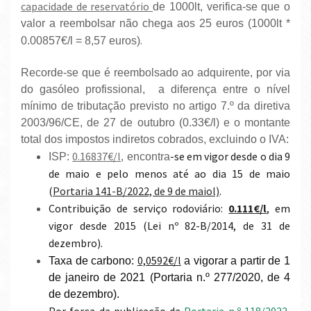
capacidade de reservatório
de 1000lt, verifica-se que o
valor a reembolsar não chega aos 25 euros (1000lt *
.
0.00857€/l = 8,57 euros)
Recorde-se que é reembolsado ao adquirente, por via
do gasóleo profissional, a diferença entre o nível
mínimo de tributação previsto no artigo 7.º da diretiva
2003/96/CE, de 27 de outubro (0.33€/l) e o montante
total dos impostos indiretos cobrados, excluindo o IVA:
0.16837€/l
-se em vigor desde o dia 9
ISP:
, encontra
de maio e pelo menos até ao dia 15 de maio
(
Portaria 141-B/2022, de 9 de maiol)
.
Contribuição de serviço rodoviário:
0.111€/l
, em
vigor desde 2015 (Lei nº 82-B/2014, de 31 de
dezembro).
0,0592€/l
Taxa de carbono:
a vigorar a partir de 1
de janeiro de 2021 (Portaria n.º 277/2020, de 4
de dezembro).