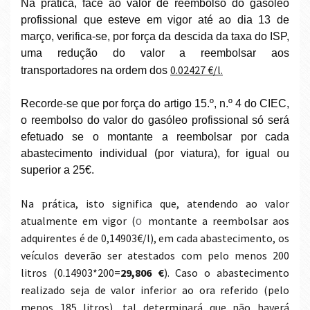
Na prática, face ao valor de reembolso do gasóleo
profissional que esteve em vigor até ao dia 13 de
março, verifica-se, por força da descida da taxa do ISP,
uma redução do valor a reembolsar aos
0.02427 €/l.
transportadores na ordem dos
Recorde-se que por força do artigo 15.º, n.º 4 do CIEC,
o reembolso do valor do gasóleo profissional só será
efetuado se o montante a reembolsar por cada
abastecimento individual (por viatura), for igual ou
superior a 25€.
Na prática, isto significa que, atendendo ao valor
atualmente em vigor (
montante a reembolsar aos
o
adquirentes é de 0,14903€/l), em cada abastecimento, os
veículos deverão ser atestados com pelo menos 200
litros (0.14903*200=
29,806 €
). Caso o abastecimento
realizado seja de valor inferior ao ora referido (pelo
menos 185 litros), tal determinará que não haverá