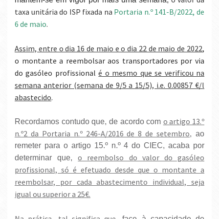
taxa unitária do ISP fixada na
Portaria n.º 141-B/2022, de
6 de maio
.
Assim, entre o dia 16 de maio e o dia 22 de maio de 2022
,
o montante a reembolsar aos transportadores por via
do gasóleo profissional
é o mesmo que se verificou na
semana anterior (semana de 9/5 a 15/5), i.e. 0.00857 €/l
abastecido
.
o artigo 13.º
Recordamos contudo que, de acordo com
n.º2 da Portaria n.º 246-A/2016 de 8 de setembro
, ao
remeter para o artigo 15.º n.º 4 do CIEC, acaba por
o reembolso do valor do gasóleo
determinar que,
profissional, só é efetuado desde que o montante a
reembolsar, por cada abastecimento individual, seja
igual ou superior a 25€.
Na prática, tal significa que
, face à capacidade de