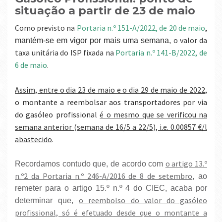
situação a partir de 23 de maio
Como previsto n
a
Portaria n.º 151-A/2022, de 20 de maio
,
o valor da
mantém-se em vigor por mais uma semana,
taxa unitária do ISP fixada na
Portaria n.º 141-B/2022, de
6 de maio
.
Assim, entre o dia 23 de maio e o dia 29 de maio de 2022
,
o montante a reembolsar aos transportadores por via
do gasóleo profissional
é o mesmo que se verificou na
semana anterior (semana de 16/5 a 22/5), i.e. 0.00857 €/l
abastecido
.
o artigo 13.º
Recordamos contudo que, de acordo com
n.º2 da Portaria n.º 246-A/2016 de 8 de setembro
, ao
remeter para o artigo 15.º n.º 4 do CIEC, acaba por
o reembolso do valor do gasóleo
determinar que,
profissional, só é efetuado desde que o montante a