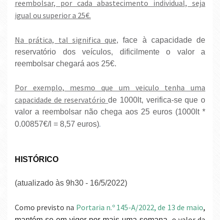
reembolsar, por cada abastecimento individual, seja
igual ou superior a 25€.
Na prática, tal significa que
, face à capacidade de
reservatório dos veículos, dificilmente o valor a
reembolsar chegará aos 25€.
Por exemplo, mesmo que um veiculo tenha uma
capacidade de reservatório
de 1000lt, verifica-se que o
valor a reembolsar não chega aos 25 euros (1000lt *
.
0.00857€/l = 8,57 euros)
HISTÓRICO
(atualizado às 9h30 - 16/5/2022)
Como previsto n
a
Portaria n.º 145-A/2022, de 13 de maio
,
o valor da
mantém-se em vigor por mais uma semana,