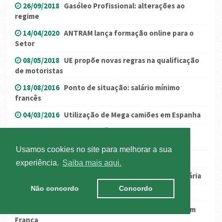
26/09/2018
Gasóleo Profissional: alterações ao
regime
14/04/2020
ANTRAM lança formação online para o
Setor
08/05/2018
UE propõe novas regras na qualificação
de motoristas
18/08/2016
Ponto de situação: salário mínimo
francês
04/03/2016
Utilização de Mega camiões em Espanha
12/03/2021
(ATUALIZAÇÃO) Alemanha volta a
atualizar a lista de países de risco
Usamos cookies no site para melhorar a sua
20/11/2017
França em greve
experiência.
Saiba mais aqui.
06/01/2016
Mecanismo Único de Resolução Bancária
Não concordo
Concordo
30/11/2020
ADR: Acordo Multilateral M330
06/02/2018
Última hora: Restrições levantadas em
França