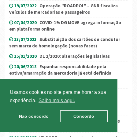
19/07/2022
Operação "ROADPOL" – GNR fiscaliza
veículos de mercadorias e passageiros
07/04/2020
COVID-19: DG MOVE agrega informação
em plataforma online
13/07/2023
Substituição dos cartões de condutor
sem marca de homologação (novas fases)
15/01/2020
DL 2/2020: alterações legislativas
20/06/2018
Espanha: responsabilidade pela
estiva/amarração da mercadoria já está definida
18/04/2024
Conferência SCM 2024
Usamos cookies no site para melhorar a sua
27/05/2016
Greve geral francesa
experiência.
Saiba mais aqui.
25/10/2018
Portaria de Extensão: CCTV ANTRAM-
FECTRANS
Não concordo
Concordo
05/08/2020
Workshop Regulamentação Social nos
Transportes - O novo Regulamento (UE) 2020/1054