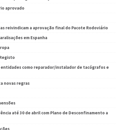
rio aprovado
s reivindicam a aprovação final do Pacote Rodoviário
aralisações em Espanha
uropa
 Registo
 entidades como reparador/instalador de tacógrafos e
ta novas regras
mensões
ência até 30 de abril com Plano de Desconfinamento a
ações