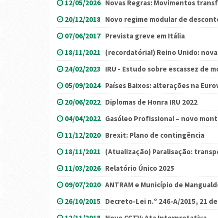
12/05/2026
Novas Regras: Movimentos transf
20/12/2018
Novo regime modular de desconto
07/06/2017
Prevista greve em Itália
18/11/2021
(recordatória!) Reino Unido: nova
24/02/2023
IRU - Estudo sobre escassez de m
05/09/2024
Países Baixos: alterações na Eur
20/06/2022
Diplomas de Honra IRU 2022
04/04/2022
Gasóleo Profissional – novo mont
11/12/2020
Brexit: Plano de contingência
18/11/2021
(Atualização) Paralisação: trans
11/03/2026
Relatório Único 2025
09/07/2020
ANTRAM e Município de Manguald
26/10/2015
Decreto-Lei n.º 246-A/2015, 21 d
12/11/2018
Novo CCTV: Ata Interpretativa