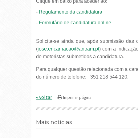
Clique em baixo para aceder ao:
-
Regulamento da candidatura
-
Formulário de candidatura online
Solicita-se ainda que, após submissão das
(
jose.encarnacao@antram.pt
) com a indicaç
de motoristas submetidos a candidatura.
Para qualquer questão relacionada com a candidatura agradecemos contacto com a ANTRAM, através
do número de telefone: +351 218 544 120.
« voltar
Mais notícias