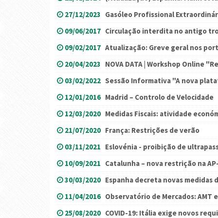
27/12/2023
Gasóleo Profissional Extraordinár
09/06/2017
Circulação interdita no antigo tr
09/02/2017
Atualização: Greve geral nos por
20/04/2023
NOVA DATA | Workshop Online "Re
03/02/2022
Sessão Informativa "A nova pla
12/01/2016
Madrid – Controlo de Velocidade
12/03/2020
Medidas Fiscais: atividade econó
21/07/2020
França: Restrições de verão
03/11/2021
Eslovénia - proibição de ultrapa
10/09/2021
Catalunha – nova restrição na AP
30/03/2020
Espanha decreta novas medidas 
11/04/2016
Observatório de Mercados: AMT e
25/08/2020
COVID-19: Itália exige novos req