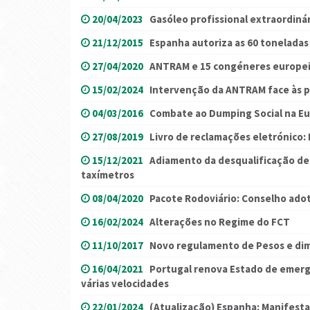
20/04/2023
Gasóleo profissional extraordiná
21/12/2015
Espanha autoriza as 60 toneladas
27/04/2020
ANTRAM e 15 congéneres europeia
15/02/2024
Intervenção da ANTRAM face às p
04/03/2016
Combate ao Dumping Social na E
27/08/2019
Livro de reclamações eletrónico:
15/12/2021
Adiamento da desqualificação de
taxímetros
08/04/2020
Pacote Rodoviário: Conselho ado
16/02/2024
Alterações no Regime do FCT
11/10/2017
Novo regulamento de Pesos e di
16/04/2021
Portugal renova Estado de emerg
várias velocidades
22/01/2024
(Atualização) Espanha: Manifest