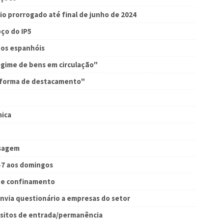
io prorrogado até final de junho de 2024
oço do IP5
tos espanhóis
gime de bens em circulação"
taforma de destacamento"
mica
ssagem
-7 aos domingos
de confinamento
nvia questionário a empresas do setor
uisitos de entrada/permanência