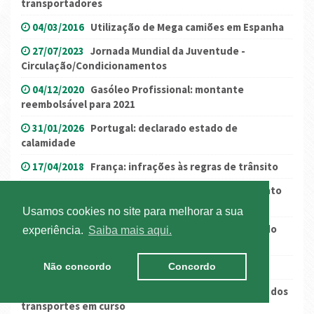
transportadores
04/03/2016
Utilização de Mega camiões em Espanha
27/07/2023
Jornada Mundial da Juventude -
Circulação/Condicionamentos
04/12/2020
Gasóleo Profissional: montante
reembolsável para 2021
31/01/2026
Portugal: declarado estado de
calamidade
17/04/2018
França: infrações às regras de trânsito
02/05/2024
Sanções por infrações ao Regulamento
165/2014
Usamos cookies no site para melhorar a sua
30/05/2017
Espanha: Transposição da Directiva do
experiência.
Saiba mais aqui.
Destacamento
16/08/2019
NEGOCIAÇÃO COLETIVA
Não concordo
Concordo
24/06/2022
(Atualização) França: greve do setor dos
transportes em curso