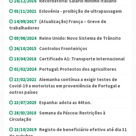
16/12/2016
Recordatória: Salário mínimo italiano
03/11/2021
Eslovénia - proibição de ultrapassagem
14/09/2017
(Atualização) França – Greve de
trabalhadores
05/06/2024
Reino Unido: Novo Sistema de Trânsito
26/10/2015
Controlos Fronteiriços
18/04/2018
Certificado A1: Transporte Internacional
01/02/2024
Portugal: Protestos dos agricultores
13/02/2021
Alemanha contínua a exigir testes de
Covid-19 a motoristas em proveniência de Portugal e
outros países
23/07/2025
Espanha: adota as 44ton.
28/03/2018
Semana da Páscoa: Restrições à
Circulação
23/10/2019
Registo de beneficiário efetivo até dia 31
de outubro