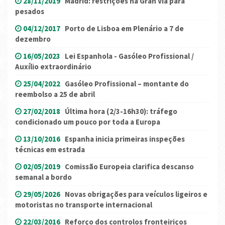
28/11/2019
Madrid: restrições na Gran Via para
pesados
04/12/2017
Porto de Lisboa em Plenário a 7 de
dezembro
16/05/2023
Lei Espanhola - Gasóleo Profissional /
Auxílio extraordinário
25/04/2022
Gasóleo Profissional – montante do
reembolso a 25 de abril
27/02/2018
Última hora (2/3-16h30): tráfego
condicionado um pouco por toda a Europa
13/10/2016
Espanha inicia primeiras inspeções
técnicas em estrada
02/05/2019
Comissão Europeia clarifica descanso
semanal a bordo
29/05/2026
Novas obrigações para veículos ligeiros e
motoristas no transporte internacional
22/03/2016
Reforço dos controlos fronteiriços