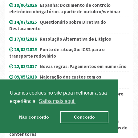
19/06/2026
Espanha: Documento de controlo
eletrónico obrigatórios a partir de outubro/webinar
14/07/2025
Questionário sobre Diretiva do
Destacamento
17/03/2016
Resolução Alternativa de Litígios
29/08/2025
Ponto de situação: ICS2 para o
transporte rodoviário
22/08/2017
Novas regras: Pagamentos em numerário
09/05/2018
Majoração dos custos com os
combustíveis/Gasóleo Profissional
Usamos cookies no site para melhorar a sua
14/11/2019
Greve geral em França a 5 de dezembro
experiência.
Saiba mais aqui.
17/05/2016
Plataforma Oriental de Lisboa:
alterações ao tráfego
Não concordo
Concordo
17/03/2022
Porto de Lisboa: YILPORT e SOTAGUS
disponibilizam aplicações para informação de status de
contentores