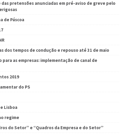
das pretensões anunciadas em pré-aviso de greve pelo
Perigosas
na de Páscoa
17
NR
s dos tempos de condução e repouso até 31 de maio
 para as empresas: implementação de canal de
ntos 2019
lamentar do PS
e Lisboa
 ao regime
dros do Setor” e “Quadros da Empresa e do Setor”