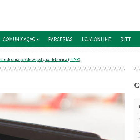
COMUNICAÇÃO
PARCERIAS
LOJA ONLINE
RITT
obre declaração de expedição eletrónica (eCMR)