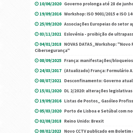
10/06/2020
Governo prolonga até 28 de junh
19/09/2016
Workshop: ISO 9001/2015 e ISO 1
25/09/2020
Associações Europeias do setor a
03/11/2021
Eslovénia - proibição de ultrapa
04/01/2018
NOVAS DATAS_Workshop: "Novo R
Cibersegurança"
08/09/2025
França: manifestações/bloqueios
24/03/2017
(Atualizado) França: Formulário A
08/07/2021
Desconfinamento: Governo atualiz
15/01/2020
DL 2/2020: alterações legislativas
19/09/2016
Listas de Postos_ Gasóleo Profiss
05/03/2020
Porto de Lisboa e Setúbal com no
02/08/2018
Reino Unido: Brexit
08/02/2023
Novo CCTV publicado em Boletim 