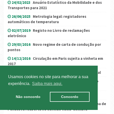
24/02/2023
Anuário Estatístico da Mobilidade e dos
Transportes para 2021
26/06/2025
Metrologia legal: registadores
automáticos de temperatura
02/07/2019
Registo no Livro de reclamações
eletrónico
29/03/2016
Novo regime de carta de condução por
pontos
14/12/2016
Circulação em Paris sujeita a vinheta em
2017
01/07/2016
Comunicação - Salário Mínimo Nacional
Usamos cookies no site para melhorar a sua
19/03/2018
Relatório Único 2017 - entrega até ao
experiência.
Saiba mais aqui.
final de abril
04/05/2020
Prepare o regresso ao trabalho
Não concordo
Concordo
23/12/2019
(ATUALIZAÇÃO) IP3: Circulação na zona de
Penacova reaberta no sentido Viseu-Coimbra