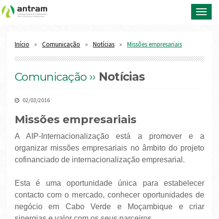
Toggl
navig
Início
Comunicação
Notícias
Missões empresariais
Comunicação ››
Notícias
02/03/2016
Missões empresariais
A AIP-Internacionalização está a promover e a
organizar missões empresariais no âmbito do projeto
cofinanciado de internacionalização empresarial.
Esta é uma oportunidade única para estabelecer
contacto com o mercado, conhecer oportunidades de
negócio em Cabo Verde e Moçambique e criar
sinergias e valor com os seus parceiros.