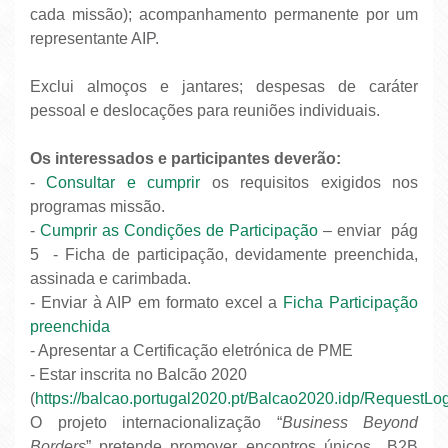
cada missão); acompanhamento permanente por um
representante AIP.
Exclui almoços e jantares; despesas de caráter
pessoal e deslocações para reuniões individuais.
Os interessados e participantes deverão:
-
Consultar e cumprir
os requisitos exigidos nos
programas missão.
-
Cumprir as Condições de Participação
– enviar pág
5 - Ficha de participação, devidamente preenchida,
assinada e carimbada.
- Enviar à AIP em formato excel a
Ficha Participação
preenchida
- Apresentar a Certificação eletrónica de PME
- Estar inscrita no Balcão 2020
(
https://balcao.portugal2020.pt/Balcao2020.idp/Request
O projeto internacionalização “
Business Beyond
Borders
” pretende promover encontros únicos B2B