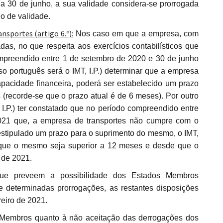
a 30 de junho, a sua validade considera-se prorrogada
o de validade.
ansportes (artigo 6.º):
Nos caso em que a empresa, com
das, no que respeita aos exercícios contabilísticos que
ompreendido entre 1 de setembro de 2020 e 30 de junho
o português será o IMT, I.P.) determinar que a empresa
apacidade financeira, poderá ser estabelecido um prazo
 (recorde-se que o prazo atual é de 6 meses). Por outro
 I.P.) ter constatado que no período compreendido entre
021 que, a empresa de transportes não cumpre com o
 estipulado um prazo para o suprimento do mesmo, o IMT,
 que o mesmo seja superior a 12 meses e desde que o
 de 2021.
determinadas prorrogações, as restantes disposições
reiro de 2021.