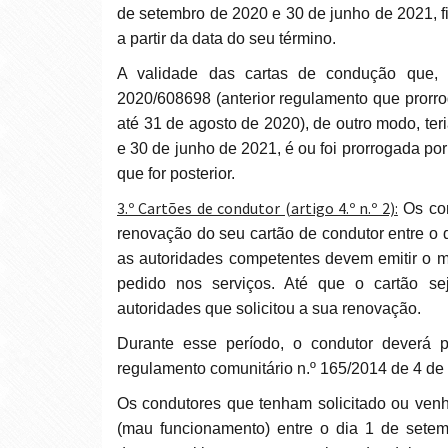
de setembro de 2020 e 30 de junho de 2021, 
a partir da data do seu término.
A validade das cartas de condução que, pela aplicação do artigo 3.o do Regulamento (UE)
2020/608698 (anterior regulamento que prorr
até 31 de agosto de 2020), de outro modo, te
e 30 de junho de 2021, é ou foi prorrogada po
que for posterior.
3.º Cartões de condutor (artigo 4.º n.º 2):
Os con
renovação do seu cartão de condutor entre o 
as autoridades competentes devem emitir o m
pedido nos serviços. Até que o cartão se
autoridades que solicitou a sua renovação.
Durante esse período, o condutor deverá proceder conforme o previsto no artigo 35.º n.º 2 do
regulamento comunitário n.º 165/2014 de 4 de 
Os condutores que tenham solicitado ou venham a solicitar a substituição do seu cartão de condutor
(mau funcionamento) entre o dia 1 de setem