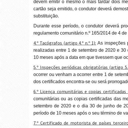
devem emitir o mesmo o mais tardar dois me
cartão seja emitido, o condutor deverá demost
substituição.
Durante esse período, o condutor deverá proceder de acordo com o previsto no artigo 35.º n.º 2 do
regulamento comunitário n.º 165/2014 de 4 de 
4.º Tacógrafos (artigo 4.º n.º 1):
As inspeções p
realizadas entre 1 de setembro de 2020 e 30 
10 meses após a data em que tivessem que oco
5.º Inspeções periódicas obrigatórias (artigo 5.
ocorrer ou venham a ocorrer entre 1 de setem
dos certificados encontra-se ou será prorroga
6.º Licença comunitárias e copias certificadas
comunitárias ou as copias certificadas das
setembro de 2020 e o dia 30 de junho de 20
período de 10 meses após o seu término de va
7.º Certificado de motorista de países terceiro