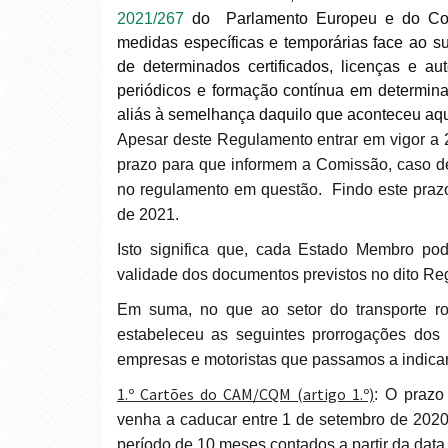
2021/267
do Parlamento Europeu e do Cons
medidas específicas e temporárias face ao s
de determinados certificados, licenças e a
periódicos e formação contínua em determina
aliás à semelhança daquilo que aconteceu aq
Apesar deste Regulamento entrar em vigor a 23 de fevereiro, foi concedido aos Estados Membros um
prazo para que informem a Comissão, caso de
no regulamento em questão. Findo este prazo
de 2021.
Isto significa que, cada Estado Membro pode decidir não aplicar as prorrogações dos prazos de
validade dos documentos previstos no dito Re
Em suma, no que ao setor do transporte rodoviário de mercadorias diz respeito, o Regulamento
estabeleceu as seguintes prorrogações dos 
empresas e motoristas que passamos a indicar
1.º Cartões do CAM/CQM (artigo 1.º)
: O prazo
venha a caducar entre 1 de setembro de 2020
período de 10 meses contados a partir da data