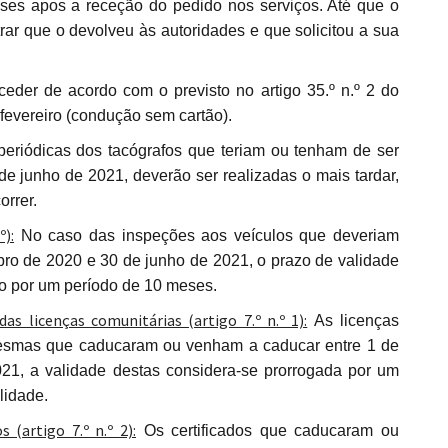
ses apos a receção do pedido nos serviços. Até que o
rar que o devolveu às autoridades e que solicitou a sua
fevereiro (condução sem cartão).
eriódicas dos tacógrafos que teriam ou tenham de ser
de junho de 2021, deverão ser realizadas o mais tardar,
rrer.
º):
No caso das inspeções aos veículos que deveriam
bro de 2020 e 30 de junho de 2021, o prazo de validade
do por um período de 10 meses.
 das licenças comunitárias (artigo 7.º n.º 1):
As licenças
 mesmas que caducaram ou venham a caducar entre 1 de
21, a validade destas considera-se prorrogada por um
lidade.
s (artigo 7.º n.º 2):
Os certificados que caducaram ou