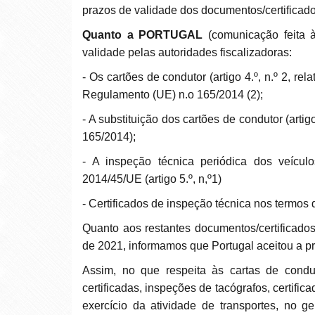
prazos de validade dos documentos/certificado
Quanto a PORTUGAL
(
comunicação feita 
validade pelas autoridades fiscalizadoras:
- Os cartões de condutor (artigo 4.º, n.º 2, relativo à renovação dos cartões de condutor nos termos do
Regulamento (UE) n.o 165/2014 (2);
- A substituição dos cartões de condutor (artigo 4.º, n.º 3, relativo nos termos do Regulamento (UE) n.o
165/2014);
- A inspeção técnica periódica dos veículos a motor e seus reboques nos termos da Diretiva
2014/45/UE (artigo 5.º, n,º1)
- Certificados de inspeção técnica nos termos d
Quanto aos restantes documentos/certificados referidos no Regulamento 2021/267, de 6 de fevereiro
de 2021, informamos que Portugal aceitou a 
Assim, no que respeita às cartas de condução, cartões CAM/CQM, licenças comunitárias/cópias
certificadas, inspeções de tacógrafos, certific
exercício da atividade de transportes, n