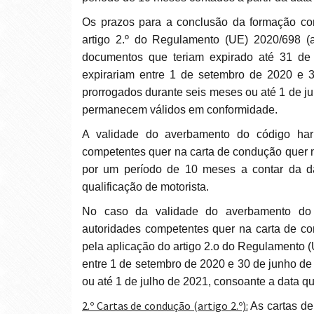
Os prazos para a conclusão da formação contínua, pelo titular de um CAP, que, pela aplicação do
artigo 2.º do Regulamento (UE) 2020/698 (a
documentos que teriam expirado até 31 de 
expirariam entre 1 de setembro de 2020 e 
prorrogados durante seis meses ou até 1 de ju
permanecem válidos em conformidade.
A validade do averbamento do código harmonizado «95» da União, aposto pelas autoridades
competentes quer na carta de condução quer na
por um período de 10 meses a contar da d
qualificação de motorista.
No caso da validade do averbamento do código harmonizado «95» da União, aposto pelas
autoridades competentes quer na carta de co
pela aplicação do artigo 2.o do Regulamento (
entre 1 de setembro de 2020 e 30 de junho de
ou até 1 de julho de 2021, consoante a data que
2.º Cartas de condução (artigo 2.º):
As cartas d