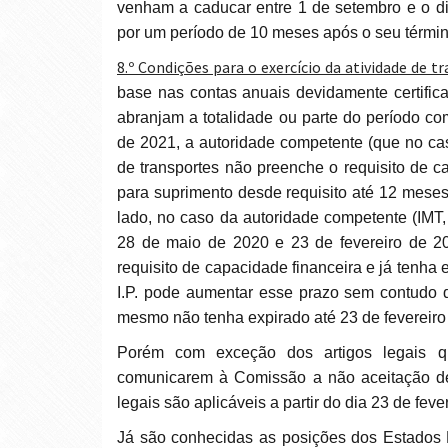
venham a caducar entre 1 de setembro e o di
por um período de 10 meses após o seu términ
8.º Condições para o exercício da atividade de tr
base nas contas anuais devidamente certifica
abranjam a totalidade ou parte do período c
de 2021, a autoridade competente (que no cas
de transportes não preenche o requisito de c
para suprimento desde requisito até 12 meses
lado, no caso da autoridade competente (IMT,
28 de maio de 2020 e 23 de fevereiro de 2
requisito de capacidade financeira e já tenha
I.P. pode aumentar esse prazo sem contudo
mesmo não tenha expirado até 23 de fevereiro
Porém com exceção dos artigos legais que preveem a possibilidade dos Estados Membros
comunicarem à Comissão a não aceitação de 
legais são aplicáveis a partir do dia 23 de feve
Já são conhecidas as posições dos Estados Membros quanto à não aceitação das derrogações dos