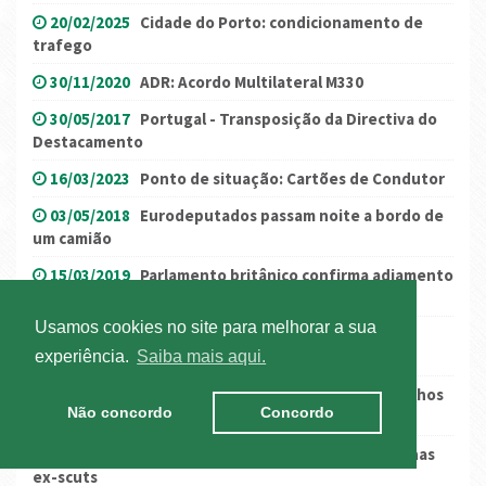
20/02/2025
Cidade do Porto: condicionamento de
trafego
30/11/2020
ADR: Acordo Multilateral M330
30/05/2017
Portugal - Transposição da Directiva do
Destacamento
16/03/2023
Ponto de situação: Cartões de Condutor
03/05/2018
Eurodeputados passam noite a bordo de
um camião
15/03/2019
Parlamento britânico confirma adiamento
do Brexit
Usamos cookies no site para melhorar a sua
13/07/2023
Espanha: prorrogação dos apoios à
aquisição do combustível
experiência.
Saiba mais aqui.
27/10/2020
Limitação de circulação entre concelhos
Não concordo
Concordo
(declaração)
20/12/2018
Novo regime modular de descontos nas
ex-scuts