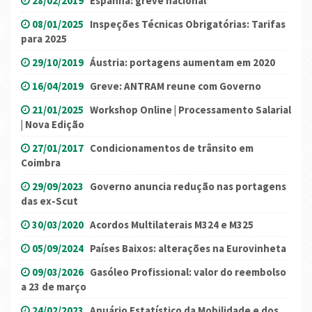
28/02/2019
Espanha: greve nacional
08/01/2025
Inspeções Técnicas Obrigatórias: Tarifas
para 2025
29/10/2019
Áustria: portagens aumentam em 2020
16/04/2019
Greve: ANTRAM reune com Governo
21/01/2025
Workshop Online | Processamento Salarial
| Nova Edição
27/01/2017
Condicionamentos de trânsito em
Coimbra
29/09/2023
Governo anuncia redução nas portagens
das ex-Scut
30/03/2020
Acordos Multilaterais M324 e M325
05/09/2024
Países Baixos: alterações na Eurovinheta
09/03/2026
Gasóleo Profissional: valor do reembolso
a 23 de março
24/02/2023
Anuário Estatístico da Mobilidade e dos