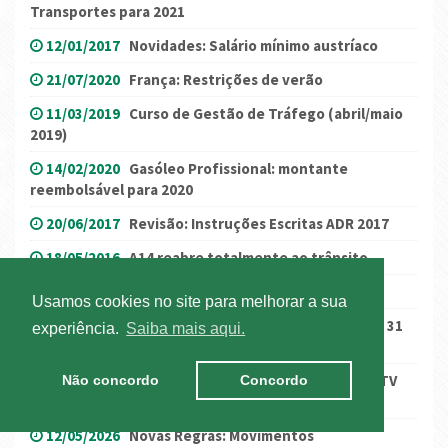
Transportes para 2021
12/01/2017
Novidades: Salário mínimo austríaco
21/07/2020
França: Restrições de verão
11/03/2019
Curso de Gestão de Tráfego (abril/maio
2019)
14/02/2020
Gasóleo Profissional: montante
reembolsável para 2020
20/06/2017
Revisão: Instruções Escritas ADR 2017
18/05/2016
A14 reabre totalmente ao trânsito
25/01/2017
Bélgica - Zona de baixas emissões
Usamos cookies no site para melhorar a sua
24/10/2017
Alemanha – Restrições à Circulação a 31
experiência.
Saiba mais aqui.
de outubro
13/09/2018
Sessões de Esclarecimento: Novo CCTV
Não concordo
Concordo
ANTRAM/FECTRANS
12/05/2026
Novas Regras: Movimentos