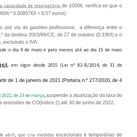
 capacidade de reservatório
de 1000lt, verifica-se que o
.
0lt * 0.00857€/l = 8,57 euros)
 por via do gasóleo profissional, a diferença entre o
.º da diretiva 2003/96/CE, de 27 de outubro (0.33€/l) e o
, excluindo o IVA:
sde o dia 9 de maio e pelo menos até ao dia 15 de maio
1€/l
, em vigor desde 2015 (Lei nº 82-B/2014, de 31 de
rtir de 1 de janeiro de 2021 (Portaria n.º 277/2020, de 4
8/2022, de 23 de março
, s
uspende a atualização da taxa do
s emissões de CO(índice 2) até 30 de junho de 2022.
de abril, que cria medidas
excecionais e temporárias de