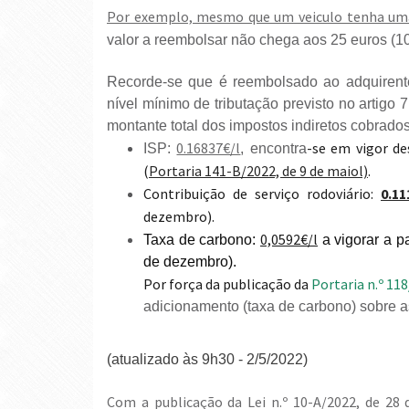
Por exemplo, mesmo que um veiculo tenha uma
valor a reembolsar não chega aos 25 euros (100
Recorde-se que é reembolsado ao adquirente,
nível mínimo de tributação previsto no artigo 7
montante total dos impostos indiretos cobrados
0.16837€/l
-se em vigor de
ISP:
, encontra
(
Portaria 141-B/2022, de 9 de maiol)
.
Contribuição de serviço rodoviário:
0.11
dezembro).
0,0592€/l
Taxa de carbono:
a vigorar a pa
de dezembro).
Por força da publicação da
Portaria n.º 11
adicionamento (taxa de carbono) sobre a
(atualizado às 9h30 - 2/5/2022)
Com a publicação da Lei n.º 10-A/2022, de 28 