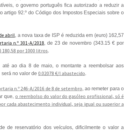
veis, o governo português fica autorizado a reduzir a
no artigo 92.º do Código dos Impostos Especiais sobre o
de abril
, a nova taxa de ISP é reduzida em (euro) 162,57
rtaria n.º 301-A/2018
, de 23 de novembro (343.15 € por
) 180,58 por 1000 litros
.
e até ao dia 8 de maio, o montante a reembolsar aos
0.02078 €/l abastecido
l será no valor de
.
Portaria n.º 246-A/2016 de 8 de setembro
, ao remeter para o
o reembolso do valor do gasóleo profissional, só é
ar que,
r cada abastecimento individual, seja igual ou superior a
de de reservatório dos veículos, dificilmente o valor a