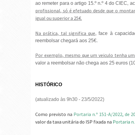
ao remeter para o artigo 15.º n.º 4 do CIEC, 
profissional, só é efetuado desde que o montan
igual ou superior a 25€.
Na prática, tal significa que
, face à capacida
reembolsar chegará aos 25€.
Por exemplo, mesmo que um veiculo tenha uma
valor a reembolsar não chega aos 25 euros (100
HISTÓRICO
(atualizado às 9h30 - 23/5/2022)
Como previsto n
a
Portaria n.º 151-A/2022, de 2
valor da taxa unitária do ISP fixada na
Portaria n