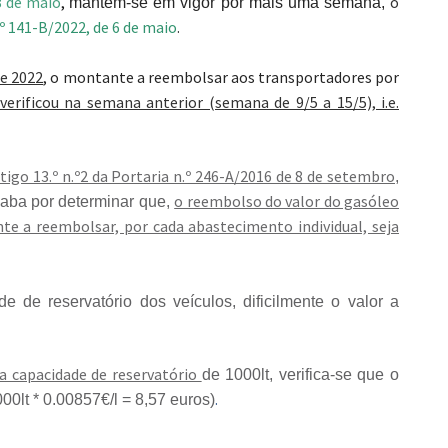
3 de maio
,
o
mantém-se em vigor por mais uma semana,
.º 141-B/2022, de 6 de maio
.
de 2022
, o montante a reembolsar aos transportadores por
erificou na semana anterior (semana de 9/5 a 15/5), i.e.
rtigo 13.º n.º2 da Portaria n.º 246-A/2016 de 8 de setembro
,
o reembolso do valor do gasóleo
acaba por determinar que,
te a reembolsar, por cada abastecimento individual, seja
de de reservatório dos veículos, dificilmente o valor a
 capacidade de reservatório
de 1000lt, verifica-se que o
.
0lt * 0.00857€/l = 8,57 euros)