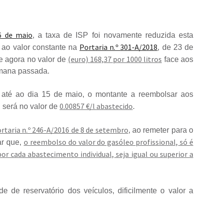
 6 de maio
, a taxa de ISP foi novamente reduzida esta
Portaria n.º 301-A/2018
 ao valor constante na
, de 23 de
(euro) 168,37 por 1000 litros
se agora no valor de
face aos
semana passada.
 até ao dia 15 de maio, o montante a reembolsar aos
0.00857 €/l abastecido
l será no valor de
.
Portaria n.º 246-A/2016 de 8 de setembro
, ao remeter para o
o reembolso do valor do gasóleo profissional, só é
ar que,
r cada abastecimento individual, seja igual ou superior a
de de reservatório dos veículos, dificilmente o valor a