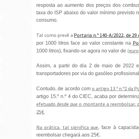
resposta ao aumento dos preços dos combustí
taxa do ISP abaixo do valor mínimo previsto 
consumo.
Tal como prevê a
Portaria n.º 140-A/2022, de 29 
Po
por 1000 litros face ao valor constante na
(euro
1000 litros), fixando-se agora no valor de
Assim, a partir do dia 2 de maio de 2022 
transportadores por via do gasóleo profissiona
o artigo 13.º n.º2 da 
Contudo, de acordo com
artigo 15.º n.º 4 do CIEC, acaba por determin
efetuado desde que o montante a reembolsar, po
25€.
Na prática, tal significa que
, face à capacida
reembolsar chegará aos 25€.