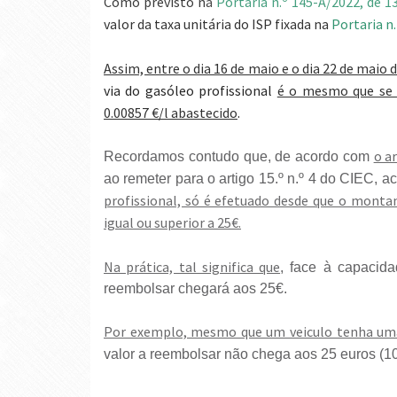
Como previsto n
a
Portaria n.º 145-A/2022, de 1
valor da taxa unitária do ISP fixada na
Portaria n
Assim, entre o dia 16 de maio e o dia 22 de maio 
via do gasóleo profissional
é o mesmo que se v
0.00857 €/l abastecido
.
o a
Recordamos contudo que, de acordo com
ao remeter para o artigo 15.º n.º 4 do CIEC, 
profissional, só é efetuado desde que o montan
igual ou superior a 25€.
Na prática, tal significa que
, face à capacida
reembolsar chegará aos 25€.
Por exemplo, mesmo que um veiculo tenha uma
valor a reembolsar não chega aos 25 euros (100