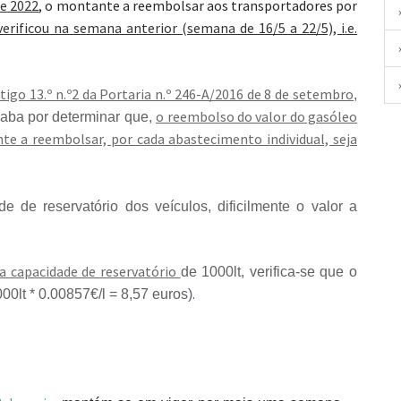
de 2022
, o montante a reembolsar aos transportadores por
rificou na semana anterior (semana de 16/5 a 22/5), i.e.
rtigo 13.º n.º2 da Portaria n.º 246-A/2016 de 8 de setembro
,
o reembolso do valor do gasóleo
acaba por determinar que,
te a reembolsar, por cada abastecimento individual, seja
de de reservatório dos veículos, dificilmente o valor a
 capacidade de reservatório
de 1000lt, verifica-se que o
.
0lt * 0.00857€/l = 8,57 euros)